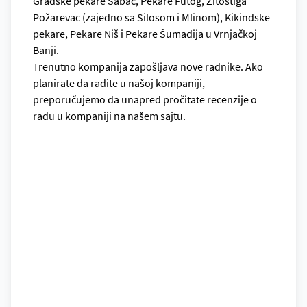
Gradske pekare Šabac, Pekare Futog, Žitostiga
Požarevac (zajedno sa Silosom i Mlinom), Kikindske
pekare, Pekare Niš i Pekare Šumadija u Vrnjačkoj
Banji.
Trenutno kompanija zapošljava nove radnike. Ako
planirate da radite u našoj kompaniji,
preporučujemo da unapred
pročitate recenzije o
radu u kompaniji na našem sajtu.