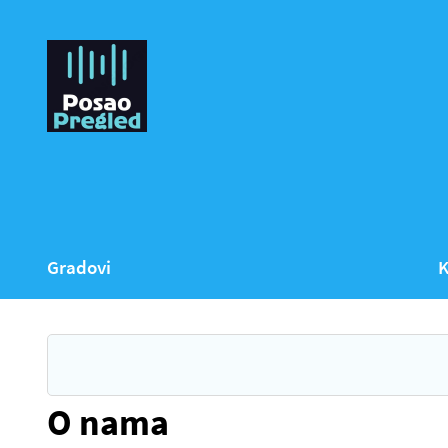
Gradovi
K
O nama