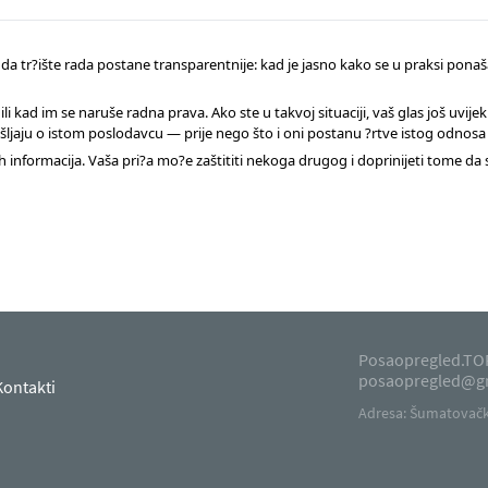
da tr?ište rada postane transparentnije: kad je jasno kako se u praksi ponaša
li kad im se naruše radna prava. Ako ste u takvoj situaciji, vaš glas još uvi
zmišljaju o istom poslodavcu — prije nego što i oni postanu ?rtve istog odnos
nih informacija. Vaša pri?a mo?e zaštititi nekoga drugog i doprinijeti tome d
Posaopregled.TOP
posaopregled@g
Kontakti
Adresa: Šumatovačka