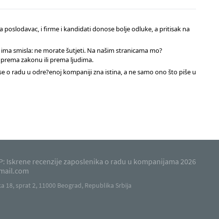
 poslodavac, i firme i kandidati donose bolje odluke, a pritisak na
jek ima smisla: ne morate šutjeti. Na našim stranicama mo?
a prema zakonu ili prema ljudima.
a se o radu u odre?enoj kompaniji zna istina, a ne samo ono što piše u
: Iskrene recenzije zaposlenika o radu u kompanijama 2026
mail.com
 18, sprat 2, 11000 Beograd, Republika Srbija