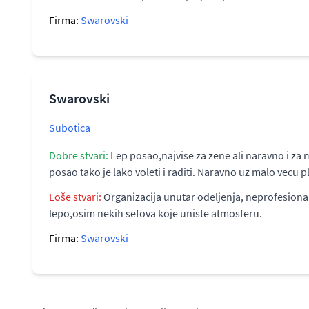
Firma:
Swarovski
Swarovski
Subotica
Dobre stvari:
Lep posao,najvise za zene ali naravno i za 
posao tako je lako voleti i raditi. Naravno uz malo vecu pla
Loše stvari:
Organizacija unutar odeljenja, neprofesionalno
lepo,osim nekih sefova koje uniste atmosferu.
Firma:
Swarovski