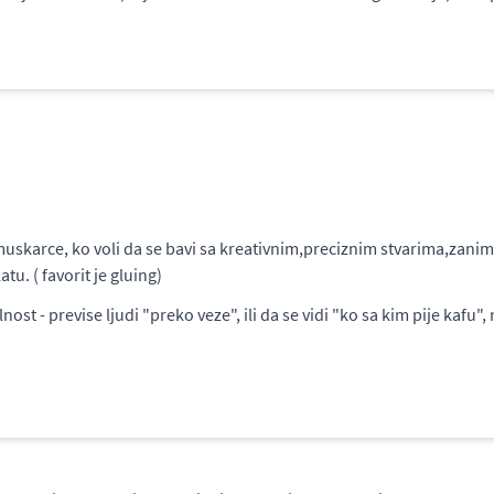
muskarce, ko voli da se bavi sa kreativnim,preciznim stvarima,zanim
tu. ( favorit je gluing)
st - previse ljudi "preko veze", ili da se vidi "ko sa kim pije kafu