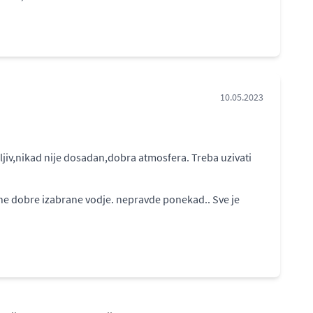
10.05.2023
ljiv,nikad nije dosadan,dobra atmosfera. Treba uzivati
", ne dobre izabrane vodje. nepravde ponekad.. Sve je