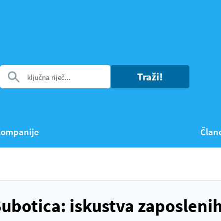
Traži!
ompanije
Član
botica: iskustva zaposleni