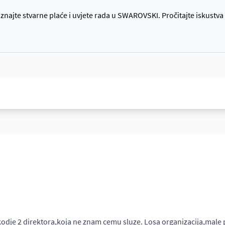
ajte stvarne plaće i uvjete rada u SWAROVSKI. Pročitajte iskustva 
odje 2 direktora,koja ne znam cemu sluze. Losa organizacija,male p