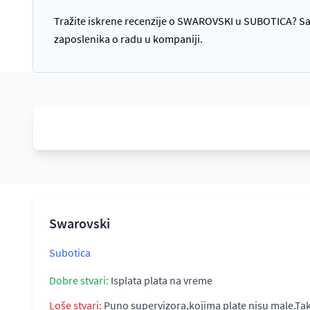
Tražite iskrene recenzije o SWAROVSKI u SUBOTICA? Sazn
zaposlenika o radu u kompaniji.
Swarovski
Subotica
Dobre stvari:
Isplata plata na vreme
Loše stvari:
Puno supervizora,kojima plate nisu male.Tak