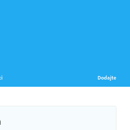
ci
Dodajte
h