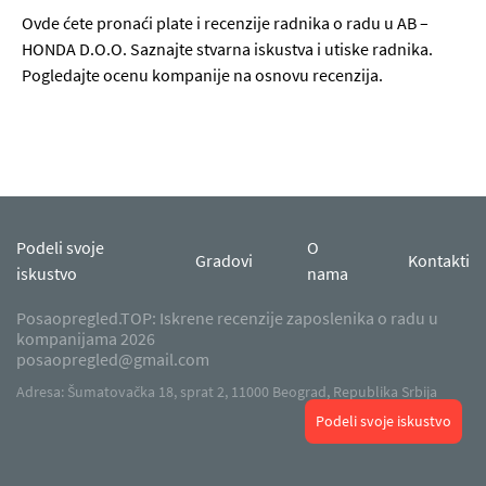
Ovde ćete pronaći plate i recenzije radnika o radu u AB –
HONDA D.O.O. Saznajte stvarna iskustva i utiske radnika.
Pogledajte ocenu kompanije na osnovu recenzija.
Podeli svoje
O
Gradovi
Kontakti
iskustvo
nama
Posaopregled.TOP: Iskrene recenzije zaposlenika o radu u
kompanijama 2026
posaopregled@gmail.com
Adresa: Šumatovačka 18, sprat 2, 11000 Beograd, Republika Srbija
Podeli svoje iskustvo