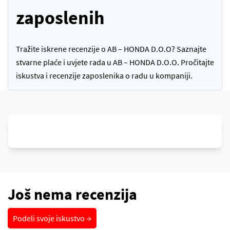
zaposlenih
Tražite iskrene recenzije o AB – HONDA D.O.O? Saznajte
stvarne plaće i uvjete rada u AB – HONDA D.O.O. Pročitajte
iskustva i recenzije zaposlenika o radu u kompaniji.
Još nema recenzija
Podeli svoje iskustvo →