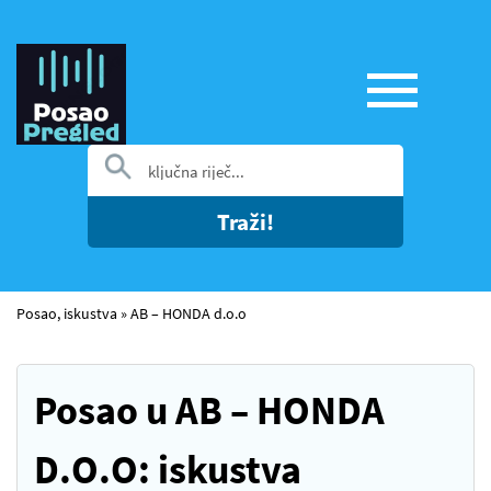
Traži!
Posao, iskustva
»
AB – HONDA d.o.o
Posao u AB – HONDA
D.O.O: iskustva