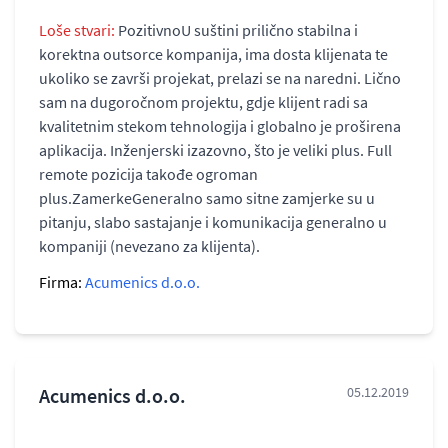
Loše stvari:
PozitivnoU suštini prilično stabilna i
korektna outsorce kompanija, ima dosta klijenata te
ukoliko se završi projekat, prelazi se na naredni. Lično
sam na dugoročnom projektu, gdje klijent radi sa
kvalitetnim stekom tehnologija i globalno je proširena
aplikacija. Inženjerski izazovno, što je veliki plus. Full
remote pozicija takođe ogroman
plus.ZamerkeGeneralno samo sitne zamjerke su u
pitanju, slabo sastajanje i komunikacija generalno u
kompaniji (nevezano za klijenta).
Firma:
Acumenics d.o.o.
Acumenics d.o.o.
05.12.2019