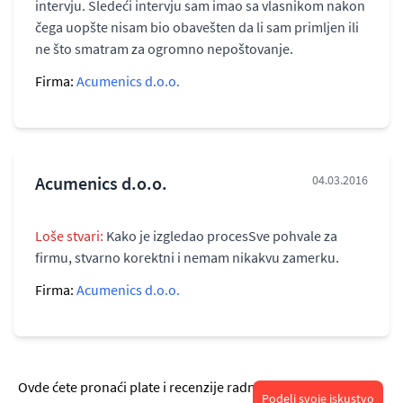
intervju. Sledeći intervju sam imao sa vlasnikom nakon
čega uopšte nisam bio obavešten da li sam primljen ili
ne što smatram za ogromno nepoštovanje.
Firma:
Acumenics d.o.o.
Acumenics d.o.o.
04.03.2016
Loše stvari:
Kako je izgledao procesSve pohvale za
firmu, stvarno korektni i nemam nikakvu zamerku.
Firma:
Acumenics d.o.o.
Ovde ćete pronaći plate i recenzije radnika o radu u
Podeli svoje iskustvo