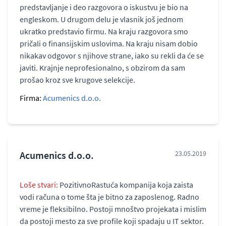
predstavljanje i deo razgovora o iskustvu je bio na
engleskom. U drugom delu je vlasnik još jednom
ukratko predstavio firmu. Na kraju razgovora smo
pričali o finansijskim uslovima. Na kraju nisam dobio
nikakav odgovor s njihove strane, iako su rekli da će se
javiti. Krajnje neprofesionalno, s obzirom da sam
prošao kroz sve krugove selekcije.
Firma:
Acumenics d.o.o.
Acumenics d.o.o.
23.05.2019
Loše stvari:
PozitivnoRastuća kompanija koja zaista
vodi računa o tome šta je bitno za zaposlenog. Radno
vreme je fleksibilno. Postoji mnoštvo projekata i mislim
da postoji mesto za sve profile koji spadaju u IT sektor.