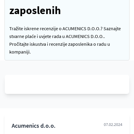
zaposlenih
Tražite iskrene recenzije o ACUMENICS D.O.O.? Saznajte
stvarne plaće i uvjete rada u ACUMENICS D.O.O..
Pročitajte iskustva i recenzije zaposlenika o radu u
kompaniji.
Acumenics d.o.o.
07.02.2024