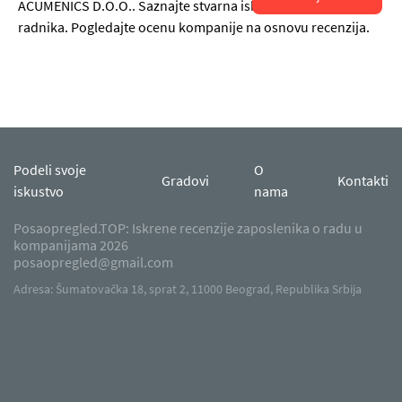
ACUMENICS D.O.O.. Saznajte stvarna iskustva i utiske
radnika. Pogledajte ocenu kompanije na osnovu recenzija.
Podeli svoje
O
Gradovi
Kontakti
iskustvo
nama
Posaopregled.TOP: Iskrene recenzije zaposlenika o radu u
kompanijama 2026
posaopregled@gmail.com
Adresa: Šumatovačka 18, sprat 2, 11000 Beograd, Republika Srbija