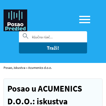
Traži!
Posao, iskustva
»
Acumenics d.o.o.
Posao u ACUMENICS
D.O.O.: iskustva