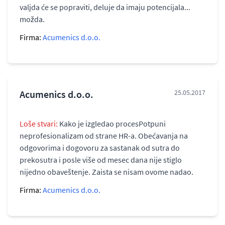
valjda će se popraviti, deluje da imaju potencijala...
možda.
Firma:
Acumenics d.o.o.
Acumenics d.o.o.
25.05.2017
Loše stvari:
Kako je izgledao procesPotpuni
neprofesionalizam od strane HR-a. Obećavanja na
odgovorima i dogovoru za sastanak od sutra do
prekosutra i posle više od mesec dana nije stiglo
nijedno obaveštenje. Zaista se nisam ovome nadao.
Firma:
Acumenics d.o.o.