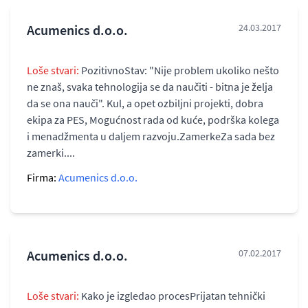
Acumenics d.o.o.
24.03.2017
Loše stvari:
PozitivnoStav: "Nije problem ukoliko nešto
ne znaš, svaka tehnologija se da naučiti - bitna je želja
da se ona nauči". Kul, a opet ozbiljni projekti, dobra
ekipa za PES, Mogućnost rada od kuće, podrška kolega
i menadžmenta u daljem razvoju.ZamerkeZa sada bez
zamerki....
Firma:
Acumenics d.o.o.
Acumenics d.o.o.
07.02.2017
Loše stvari:
Kako je izgledao procesPrijatan tehnički