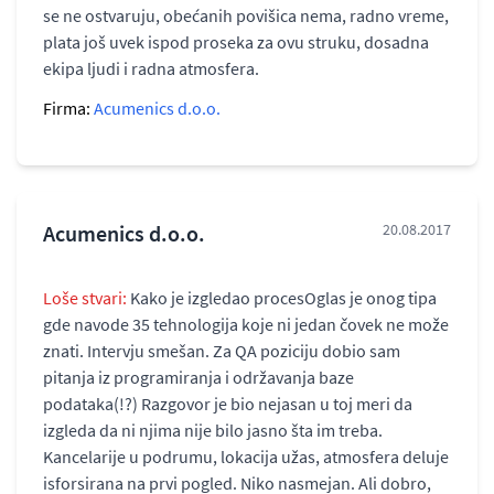
se ne ostvaruju, obećanih povišica nema, radno vreme,
plata još uvek ispod proseka za ovu struku, dosadna
ekipa ljudi i radna atmosfera.
Firma:
Acumenics d.o.o.
Acumenics d.o.o.
20.08.2017
Loše stvari:
Kako je izgledao procesOglas je onog tipa
gde navode 35 tehnologija koje ni jedan čovek ne može
znati. Intervju smešan. Za QA poziciju dobio sam
pitanja iz programiranja i održavanja baze
podataka(!?) Razgovor je bio nejasan u toj meri da
izgleda da ni njima nije bilo jasno šta im treba.
Kancelarije u podrumu, lokacija užas, atmosfera deluje
isforsirana na prvi pogled. Niko nasmejan. Ali dobro,