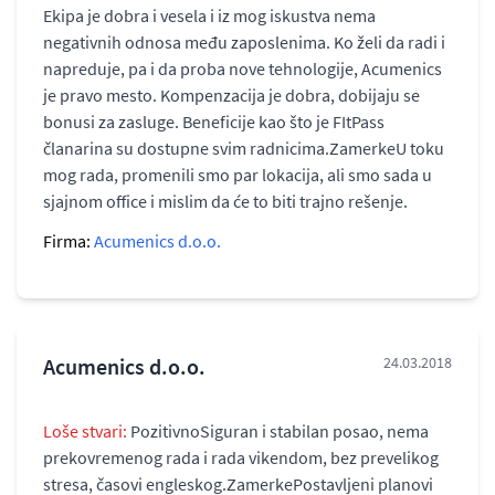
Ekipa je dobra i vesela i iz mog iskustva nema
negativnih odnosa među zaposlenima. Ko želi da radi i
napreduje, pa i da proba nove tehnologije, Acumenics
je pravo mesto. Kompenzacija je dobra, dobijaju se
bonusi za zasluge. Beneficije kao što je FItPass
članarina su dostupne svim radnicima.ZamerkeU toku
mog rada, promenili smo par lokacija, ali smo sada u
sjajnom office i mislim da će to biti trajno rešenje.
Firma:
Acumenics d.o.o.
Acumenics d.o.o.
24.03.2018
Loše stvari:
PozitivnoSiguran i stabilan posao, nema
prekovremenog rada i rada vikendom, bez prevelikog
stresa, časovi engleskog.ZamerkePostavljeni planovi