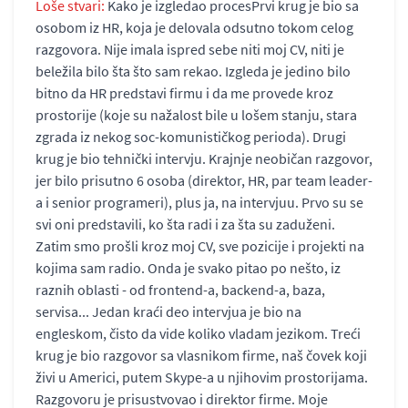
Loše stvari:
Kako je izgledao procesPrvi krug je bio sa
osobom iz HR, koja je delovala odsutno tokom celog
razgovora. Nije imala ispred sebe niti moj CV, niti je
beležila bilo šta što sam rekao. Izgleda je jedino bilo
bitno da HR predstavi firmu i da me provede kroz
prostorije (koje su nažalost bile u lošem stanju, stara
zgrada iz nekog soc-komunističkog perioda). Drugi
krug je bio tehnički intervju. Krajnje neobičan razgovor,
jer bilo prisutno 6 osoba (direktor, HR, par team leader-
a i senior programeri), plus ja, na intervjuu. Prvo su se
svi oni predstavili, ko šta radi i za šta su zaduženi.
Zatim smo prošli kroz moj CV, sve pozicije i projekti na
kojima sam radio. Onda je svako pitao po nešto, iz
raznih oblasti - od frontend-a, backend-a, baza,
servisa... Jedan kraći deo intervjua je bio na
engleskom, čisto da vide koliko vladam jezikom. Treći
krug je bio razgovor sa vlasnikom firme, naš čovek koji
živi u Americi, putem Skype-a u njihovim prostorijama.
Razgovoru je prisustvovao i direktor firme. Moje