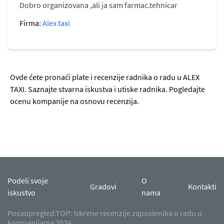
Dobro organizovana ,ali ja sam farmac.tehnicar
Firma:
Alex taxi
Ovde ćete pronaći plate i recenzije radnika o radu u ALEX
TAXI. Saznajte stvarna iskustva i utiske radnika. Pogledajte
ocenu kompanije na osnovu recenzija.
Podeli svoje
O
Gradovi
Kontakti
iskustvo
nama
Posaopregled.TOP: Iskrene recenzije zaposlenika o radu u
kompanijama 2026