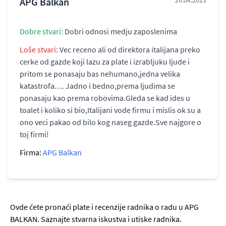
APG Balkan
26.04.2023
Dobre stvari:
Dobri odnosi medju zaposlenima
Loše stvari:
Vec receno ali od direktora italijana preko
cerke od gazde koji lazu za plate i izrabljuku ljude i
pritom se ponasaju bas nehumano,jedna velika
katastrofa…. Jadno i bedno,prema ljudima se
ponasaju kao prema robovima.Gleda se kad ides u
toalet i koliko si bio,Italijani vode firmu i mislis ok su a
ono veci pakao od bilo kog naseg gazde.Sve najgore o
toj firmi!
Firma:
APG Balkan
Ovde ćete pronaći plate i recenzije radnika o radu u APG
BALKAN. Saznajte stvarna iskustva i utiske radnika.