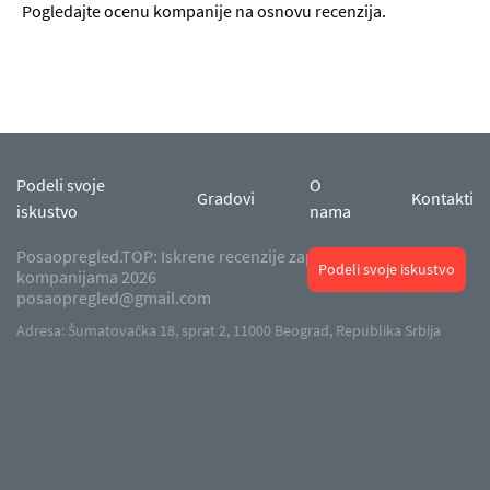
Pogledajte ocenu kompanije na osnovu recenzija.
Podeli svoje
O
Gradovi
Kontakti
iskustvo
nama
Posaopregled.TOP: Iskrene recenzije zaposlenika o radu u
Podeli svoje iskustvo
kompanijama 2026
posaopregled@gmail.com
Adresa: Šumatovačka 18, sprat 2, 11000 Beograd, Republika Srbija