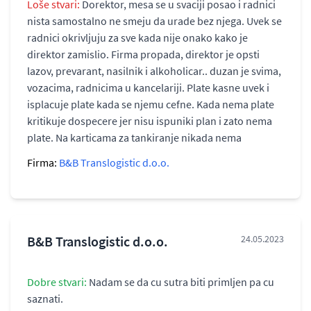
Loše stvari:
Dorektor, mesa se u svaciji posao i radnici
nista samostalno ne smeju da urade bez njega. Uvek se
radnici okrivljuju za sve kada nije onako kako je
direktor zamislio. Firma propada, direktor je opsti
lazov, prevarant, nasilnik i alkoholicar.. duzan je svima,
vozacima, radnicima u kancelariji. Plate kasne uvek i
isplacuje plate kada se njemu cefne. Kada nema plate
kritikuje dospecere jer nisu ispuniki plan i zato nema
plate. Na karticama za tankiranje nikada nema
Firma:
B&B Translogistic d.o.o.
B&B Translogistic d.o.o.
24.05.2023
Dobre stvari:
Nadam se da cu sutra biti primljen pa cu
saznati.