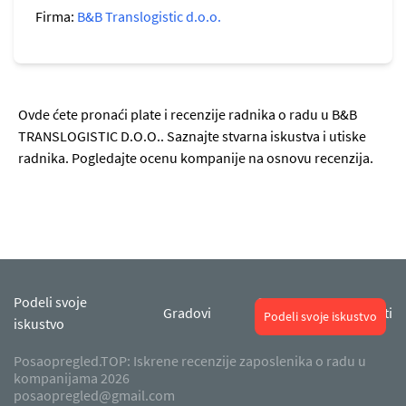
Firma:
B&B Translogistic d.o.o.
Ovde ćete pronaći plate i recenzije radnika o radu u B&B
TRANSLOGISTIC D.O.O.. Saznajte stvarna iskustva i utiske
radnika. Pogledajte ocenu kompanije na osnovu recenzija.
Podeli svoje
O
Gradovi
Kontakti
Podeli svoje iskustvo
iskustvo
nama
Posaopregled.TOP: Iskrene recenzije zaposlenika o radu u
kompanijama 2026
posaopregled@gmail.com