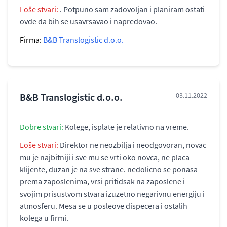
Loše stvari:
. Potpuno sam zadovoljan i planiram ostati
ovde da bih se usavrsavao i napredovao.
Firma:
B&B Translogistic d.o.o.
B&B Translogistic d.o.o.
03.11.2022
Dobre stvari:
Kolege, isplate je relativno na vreme.
Loše stvari:
Direktor ne neozbilja i neodgovoran, novac
mu je najbitniji i sve mu se vrti oko novca, ne placa
klijente, duzan je na sve strane. nedolicno se ponasa
prema zaposlenima, vrsi pritidsak na zaposlene i
svojim prisustvom stvara izuzetno negarivnu energiju i
atmosferu. Mesa se u posleove dispecera i ostalih
kolega u firmi.