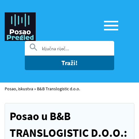
Traži!
Posao, iskustva
»
B&B Translogistic d.o.o.
Posao u B&B
TRANSLOGISTIC D.O.O.: