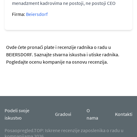
menadzment kadrovima ne postoji, ne postoji CEO
Firma:
Beiersdorf
Ovde ćete pronaći plate i recenzije radnika o radu u
BEIERSDORF. Saznajte stvarna iskustva i utiske radnika.
Pogledajte ocenu kompanije na osnovu recenzija.
Podeli svoje
O
Gradovi
Kontakti
iskustvo
nama
Posaopregled.TOP: Iskrene recenzije zaposlenika o radu u
kompanijama 2026