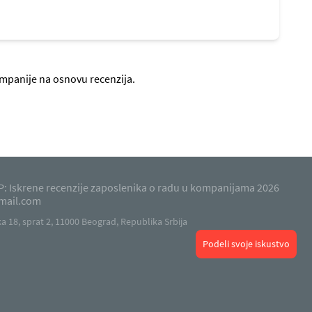
ompanije na osnovu recenzija.
: Iskrene recenzije zaposlenika o radu u kompanijama 2026
mail.com
 18, sprat 2, 11000 Beograd, Republika Srbija
Podeli svoje iskustvo