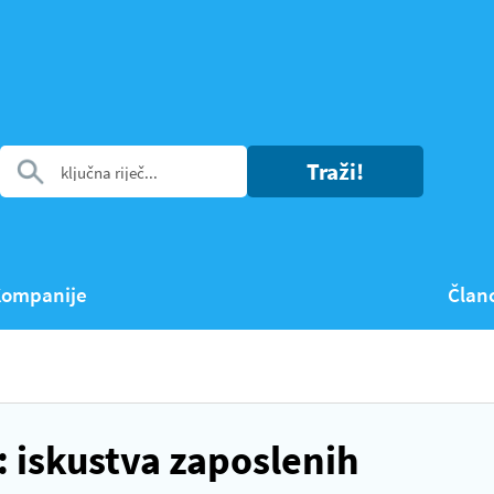
Traži!
ompanije
Član
 iskustva zaposlenih