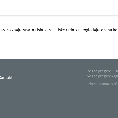
KS. Saznajte stvarna iskustva i utiske radnika. Pogledajte ocenu k
Posaopregled.TOP
posaopregled@g
Kontakti
Adresa: Šumatovačka