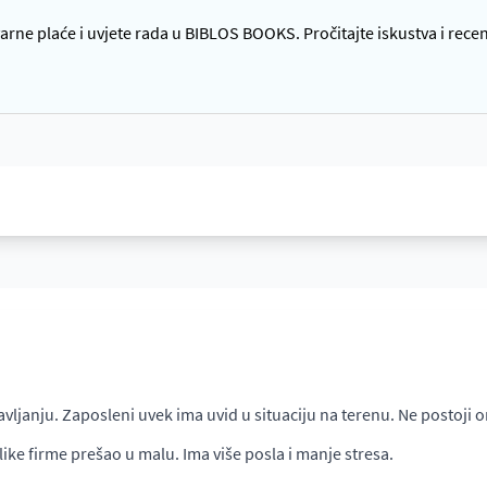
rne plaće i uvjete rada u BIBLOS BOOKS. Pročitajte iskustva i rece
janju. Zaposleni uvek ima uvid u situaciju na terenu. Ne postoji on
like firme prešao u malu. Ima više posla i manje stresa.