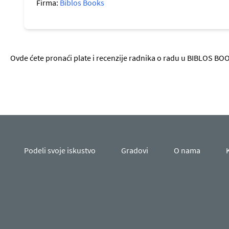
Firma:
Biblos Books
Ovde ćete pronaći plate i recenzije radnika o radu u BIBLOS BOO
Podeli svoje iskustvo
Gradovi
O nama