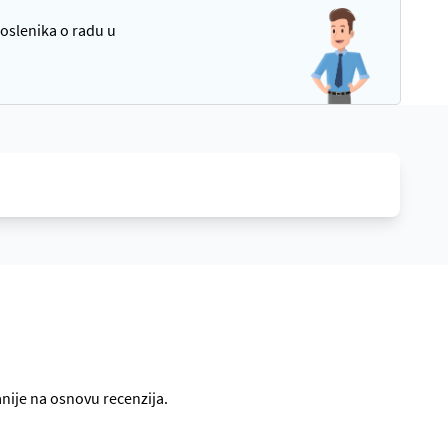
poslenika o radu u
anije na osnovu recenzija.