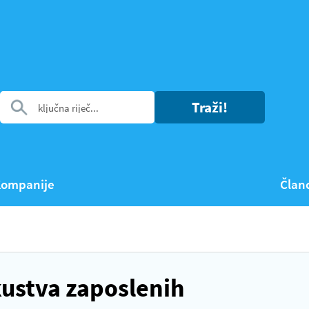
Traži!
ompanije
Član
kustva zaposlenih