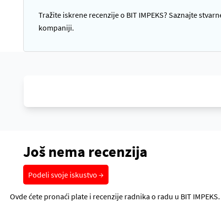
Tražite iskrene recenzije o BIT IMPEKS? Saznajte stvarne
kompaniji.
Još nema recenzija
Podeli svoje iskustvo →
Ovde ćete pronaći plate i recenzije radnika o radu u BIT IMPEKS