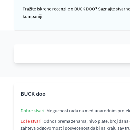
Tražite iskrene recenzije o BUCK DOO? Saznajte stvarne 
kompaniji.
BUCK doo
Dobre stvari:
Mogucnost rada na medjunarodnim proje
Loše stvari:
Odnos prema zenama, nivo plate, broj dana od
zahteva odgovornost i posvecenost da bi na kraju sav 