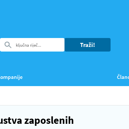
Traži!
ompanije
Član
ustva zaposlenih