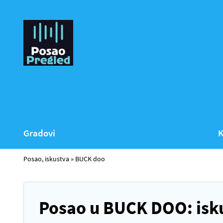
Gradovi
K
Posao, iskustva
»
BUCK doo
Posao u BUCK DOO: isk