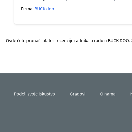
Firma:
BUCK doo
Ovde ćete pronaći plate i recenzije radnika o radu u BUCK DOO. 
Podeli svoje iskustvo
Gradovi
O nama