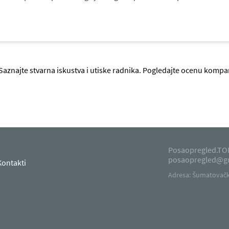
Saznajte stvarna iskustva i utiske radnika. Pogledajte ocenu kompa
Posaopregled.TOP
posaopregled@g
Kontakti
Adresa: Šumatovačka