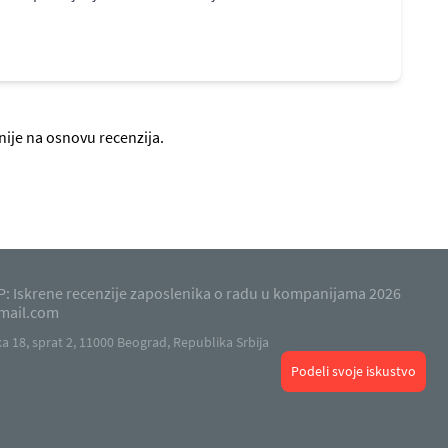
nije na osnovu recenzija.
: Iskrene recenzije zaposlenika o radu u kompanijama 2026
mail.com
 18, sprat 2, 11000 Beograd, Republika Srbija
Podeli svoje iskustvo