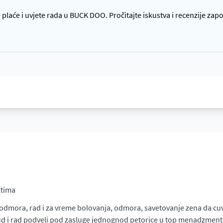
plaće i uvjete rada u BUCK DOO. Pročitajte iskustva i recenzije zap
ktima
mora, rad i za vreme bolovanja, odmora, savetovanje zena da cuvaj
trud i rad podveli pod zasluge jednognod petorice u top menadzme