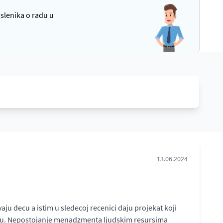
oslenika o radu u
13.06.2024
u decu a istim u sledecoj recenici daju projekat koji
ntu. Nepostojanje menadzmenta ljudskim resursima