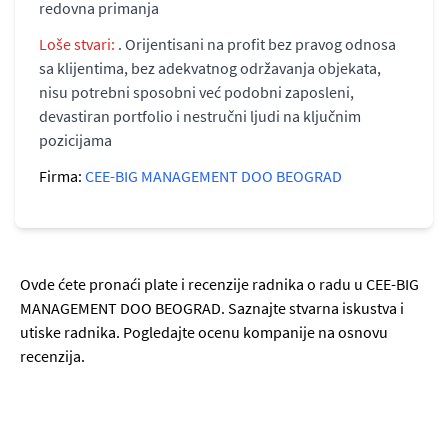
redovna primanja
Loše stvari:
. Orijentisani na profit bez pravog odnosa
sa klijentima, bez adekvatnog održavanja objekata,
nisu potrebni sposobni već podobni zaposleni,
devastiran portfolio i nestručni ljudi na ključnim
pozicijama
Firma:
CEE-BIG MANAGEMENT DOO BEOGRAD
Ovde ćete pronaći plate i recenzije radnika o radu u CEE-BIG
MANAGEMENT DOO BEOGRAD. Saznajte stvarna iskustva i
utiske radnika. Pogledajte ocenu kompanije na osnovu
recenzija.