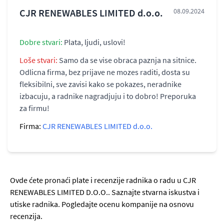
CJR RENEWABLES LIMITED d.o.o.
08.09.2024
Dobre stvari:
Plata, ljudi, uslovi!
Loše stvari:
Samo da se vise obraca paznja na sitnice.
Odlicna firma, bez prijave ne mozes raditi, dosta su
fleksibilni, sve zavisi kako se pokazes, neradnike
izbacuju, a radnike nagradjuju i to dobro! Preporuka
za firmu!
Firma:
CJR RENEWABLES LIMITED d.o.o.
Ovde ćete pronaći plate i recenzije radnika o radu u CJR
RENEWABLES LIMITED D.O.O.. Saznajte stvarna iskustva i
utiske radnika. Pogledajte ocenu kompanije na osnovu
recenzija.