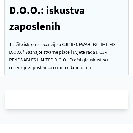
D.O.O.: iskustva
zaposlenih
Tražite iskrene recenzije o CJR RENEWABLES LIMITED
D.O.O.? Saznajte stvarne plaće i uvjete rada u CJR
RENEWABLES LIMITED D.O.O.. Pročitajte iskustva i
recenzije zaposlenika o radu u kompaniji.