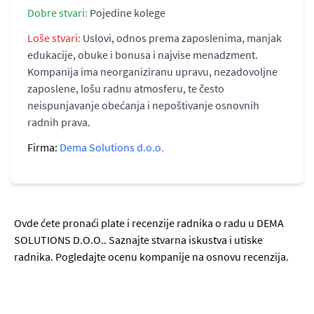
Dobre stvari:
Pojedine kolege
Loše stvari:
Uslovi, odnos prema zaposlenima, manjak
edukacije, obuke i bonusa i najvise menadzment.
Kompanija ima neorganiziranu upravu, nezadovoljne
zaposlene, lošu radnu atmosferu, te često
neispunjavanje obećanja i nepoštivanje osnovnih
radnih prava.
Firma:
Dema Solutions d.o.o.
Ovde ćete pronaći plate i recenzije radnika o radu u DEMA
SOLUTIONS D.O.O.. Saznajte stvarna iskustva i utiske
radnika. Pogledajte ocenu kompanije na osnovu recenzija.