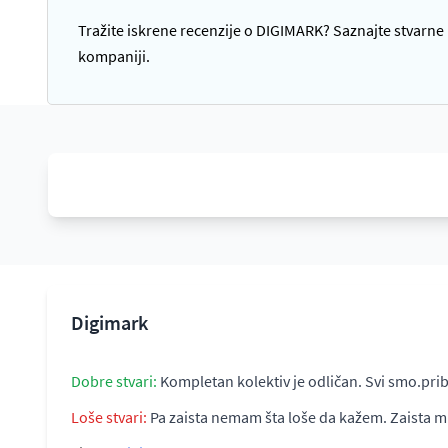
Tražite iskrene recenzije o DIGIMARK? Saznajte stvarne p
kompaniji.
Digimark
Dobre stvari:
Kompletan kolektiv je odličan. Svi smo.pri
Loše stvari:
Pa zaista nemam šta loše da kažem. Zaista mis