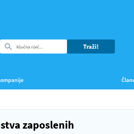
Traži!
ompanije
Član
stva zaposlenih