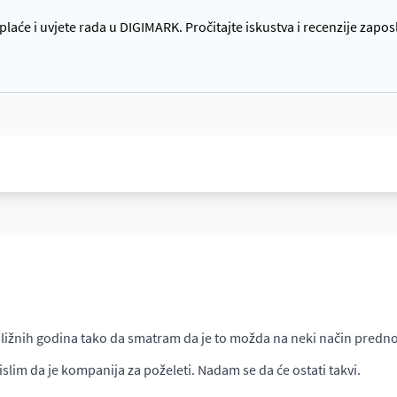
laće i uvjete rada u DIGIMARK. Pročitajte iskustva i recenzije zapos
bližnih godina tako da smatram da je to možda na neki način predno
lim da je kompanija za poželeti. Nadam se da će ostati takvi.