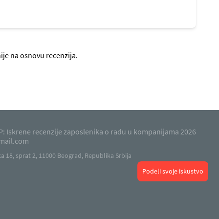
ije na osnovu recenzija.
: Iskrene recenzije zaposlenika o radu u kompanijama 2026
mail.com
 18, sprat 2, 11000 Beograd, Republika Srbija
Podeli svoje iskustvo