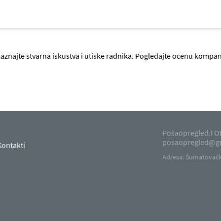
Saznajte stvarna iskustva i utiske radnika. Pogledajte ocenu kompan
Posaopregled.TOP
posaopregled@g
Kontakti
Adresa: Šumatovačka