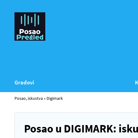
Gradovi
K
Posao, iskustva
»
Digimark
Posao u DIGIMARK: isku