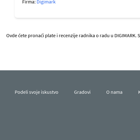
Firma:
Digimark
Ovde ćete pronaći plate i recenzije radnika o radu u DIGIMARK. 
Podeli svoje iskustvo
Gradovi
O nama