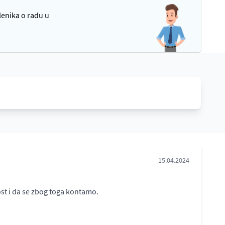
lenika o radu u
15.04.2024
st i da se zbog toga kontamo.