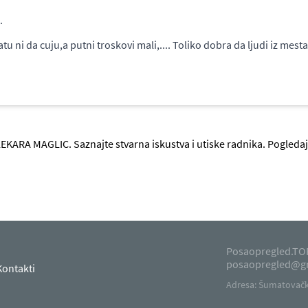
.
 ni da cuju,a putni troskovi mali,.... Toliko dobra da ljudi iz mesta 
EKARA MAGLIC. Saznajte stvarna iskustva i utiske radnika. Pogleda
Posaopregled.TOP
posaopregled@g
Kontakti
Adresa: Šumatovačka