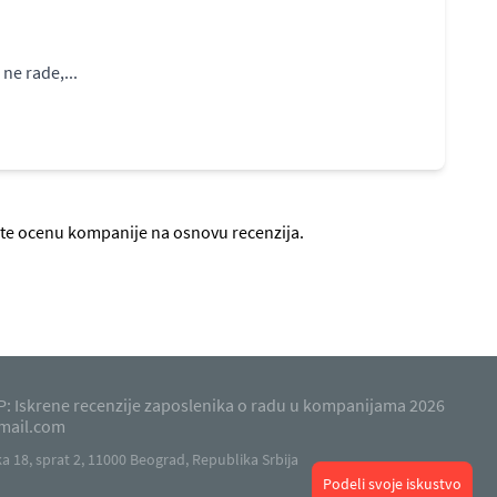
ne rade,...
jte ocenu kompanije na osnovu recenzija.
: Iskrene recenzije zaposlenika o radu u kompanijama 2026
mail.com
 18, sprat 2, 11000 Beograd, Republika Srbija
Podeli svoje iskustvo