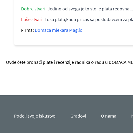
Dobre stvari:
Jedino od svega je to sto je plata redovna,..
Loše stvari:
Losa plata,kada pricas sa poslodavcem za platu
Firma:
Domaca mlekara Maglic
Ovde ćete pronaći plate i recenzije radnika o radu u DOMACA ML
Podeli svoje iskustvo
Gradovi
O nama