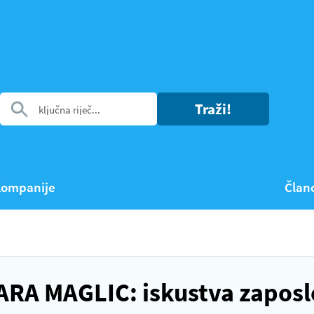
Traži!
ompanije
Član
RA MAGLIC: iskustva zaposl