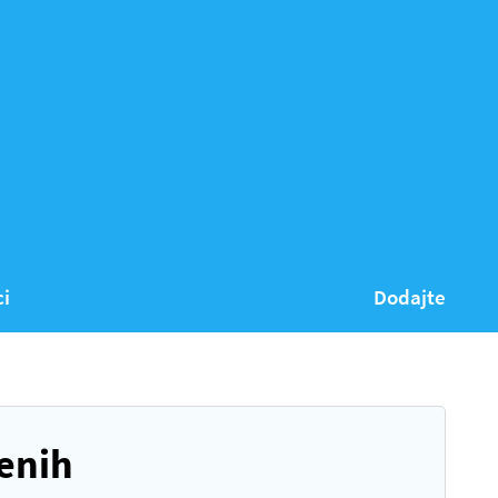
ci
Dodajte
enih