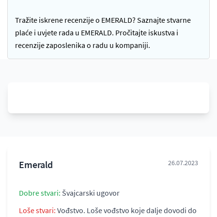
Tražite iskrene recenzije o EMERALD? Saznajte stvarne
plaće i uvjete rada u EMERALD. Pročitajte iskustva i
recenzije zaposlenika o radu u kompaniji.
Emerald
26.07.2023
Dobre stvari:
Švajcarski ugovor
Loše stvari:
Vođstvo. Loše vođstvo koje dalje dovodi do