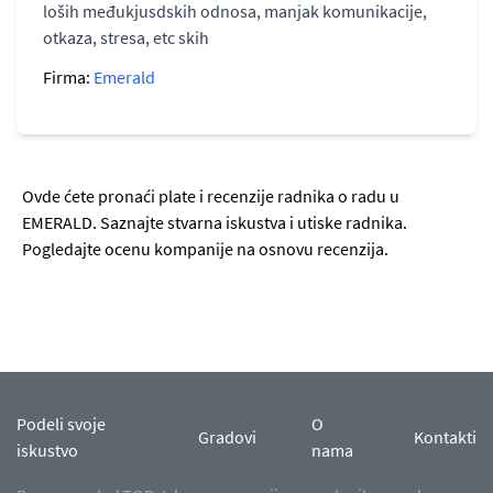
loših međukjusdskih odnosa, manjak komunikacije,
otkaza, stresa, etc skih
Firma:
Emerald
Ovde ćete pronaći plate i recenzije radnika o radu u
EMERALD. Saznajte stvarna iskustva i utiske radnika.
Pogledajte ocenu kompanije na osnovu recenzija.
Podeli svoje
O
Gradovi
Kontakti
iskustvo
nama