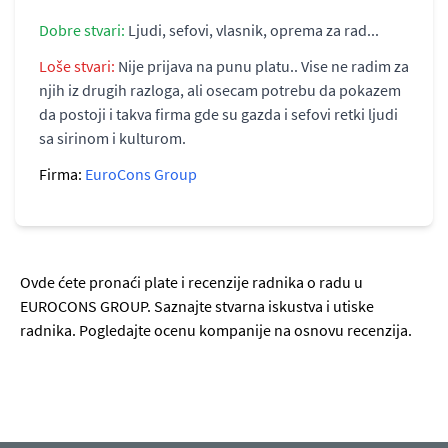
Dobre stvari:
Ljudi, sefovi, vlasnik, oprema za rad...
Loše stvari:
Nije prijava na punu platu.. Vise ne radim za
njih iz drugih razloga, ali osecam potrebu da pokazem
da postoji i takva firma gde su gazda i sefovi retki ljudi
sa sirinom i kulturom.
Firma:
EuroCons Group
Ovde ćete pronaći plate i recenzije radnika o radu u
EUROCONS GROUP. Saznajte stvarna iskustva i utiske
radnika. Pogledajte ocenu kompanije na osnovu recenzija.