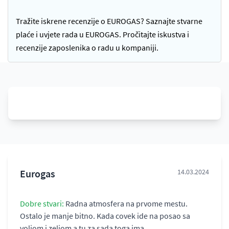
Tražite iskrene recenzije o EUROGAS? Saznajte stvarne
plaće i uvjete rada u EUROGAS. Pročitajte iskustva i
recenzije zaposlenika o radu u kompaniji.
Eurogas
14.03.2024
Dobre stvari:
Radna atmosfera na prvome mestu.
Ostalo je manje bitno. Kada covek ide na posao sa
voljom i zeljom a tu za sada toga ima.