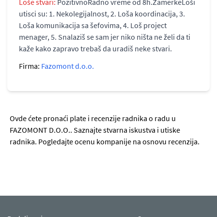
Loše stvari:
PozitivnoRadno vreme od 8h.ZamerkeLoši
utisci su: 1. Nekolegijalnost, 2. Loša koordinacija, 3.
Loša komunikacija sa šefovima, 4. Loš project
menager, 5. Snalaziš se sam jer niko ništa ne želi da ti
kaže kako zapravo trebaš da uradiš neke stvari.
Firma:
Fazomont d.o.o.
Ovde ćete pronaći plate i recenzije radnika o radu u
FAZOMONT D.O.O.. Saznajte stvarna iskustva i utiske
radnika. Pogledajte ocenu kompanije na osnovu recenzija.