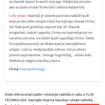
se vlasnik šepuri hraneći svoj ego. Džaba lep prostor
ako su ljudi unutar firme loši i odnosi katastrofa.
Loše stvari:
Najlošiji je vlasnik pa onda najbliži ljudi
koje je oko sebe okupio i koji mu ispiraju mozak.Firmu
od 70ak ljudi godišnje napusti bar 30. Vlasnik
arogantan, bahat i egoista. Firma ne napreduje jer on
naravno sve zna. Svi dobri ljudi napuštaju firmu. Šteta.
Perspektiva postoji ali džaba kad je menadžment
očajan. Loši su medjuljudski odnosi, loš je odnos
prema zaposlenima...mnogo toga lošeg.. Jezivo loše.
Vladnik je najgora karika u lancu
Firma:
Flux technology
Ovde ćete pronaći plate i recenzije radnika o radu u FLUX
TECHNOLOGY. Saznajte stvarna iskustva i utiske radnika.