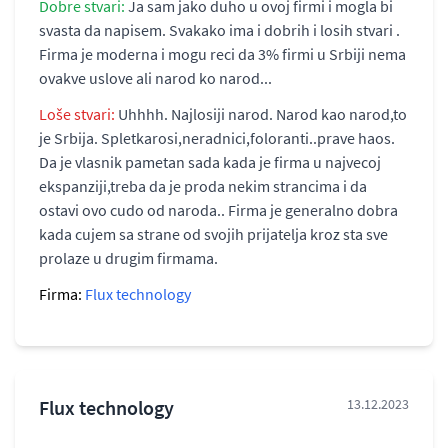
Dobre stvari:
Ja sam jako duho u ovoj firmi i mogla bi
svasta da napisem. Svakako ima i dobrih i losih stvari .
Firma je moderna i mogu reci da 3% firmi u Srbiji nema
ovakve uslove ali narod ko narod...
Loše stvari:
Uhhhh. Najlosiji narod. Narod kao narod,to
je Srbija. Spletkarosi,neradnici,foloranti..prave haos.
Da je vlasnik pametan sada kada je firma u najvecoj
ekspanziji,treba da je proda nekim strancima i da
ostavi ovo cudo od naroda.. Firma je generalno dobra
kada cujem sa strane od svojih prijatelja kroz sta sve
prolaze u drugim firmama.
Firma:
Flux technology
Flux technology
13.12.2023