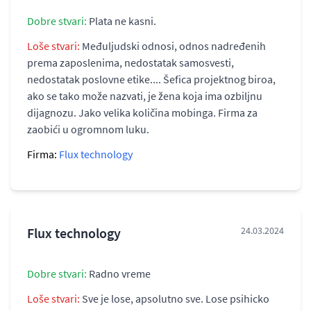
Dobre stvari:
Plata ne kasni.
Loše stvari:
Međuljudski odnosi, odnos nadređenih
prema zaposlenima, nedostatak samosvesti,
nedostatak poslovne etike.... Šefica projektnog biroa,
ako se tako može nazvati, je žena koja ima ozbiljnu
dijagnozu. Jako velika količina mobinga. Firma za
zaobići u ogromnom luku.
Firma:
Flux technology
Flux technology
24.03.2024
Dobre stvari:
Radno vreme
Loše stvari:
Sve je lose, apsolutno sve. Lose psihicko