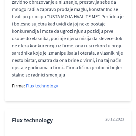
zavidno obrazovanje a ni znanje, prestavlja sebe da
mnogo radi a zapravo prodaje maglu, konstantno se
hvali po principu "USTA MOJA HVALITE ME". Perfidna je
i bolesno sujetna kad uvidi da joj neko postaje
konkurencija i moze da ugrozi njunu poziciju prve
osobe do vlasnika, pocinje njena misija da klevece dok
ne otera konkurenciju iz firme, ona rusi rekord u broju
saradnika koje je izmanipulisala i oterala, a vlasnik nije
nesto bistar, smatra da ona brine o virmi, i na taj način
opstaje godinama u firmi.. Firma liči na protocni bojler
stalno se radnici smenjuju
Firma:
Flux technology
Flux technology
20.12.2023