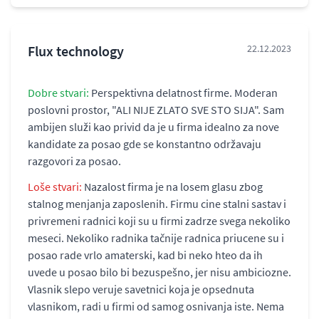
Flux technology
22.12.2023
Dobre stvari:
Perspektivna delatnost firme. Moderan
poslovni prostor, "ALI NIJE ZLATO SVE STO SIJA". Sam
ambijen služi kao privid da je u firma idealno za nove
kandidate za posao gde se konstantno održavaju
razgovori za posao.
Loše stvari:
Nazalost firma je na losem glasu zbog
stalnog menjanja zaposlenih. Firmu cine stalni sastav i
privremeni radnici koji su u firmi zadrze svega nekoliko
meseci. Nekoliko radnika tačnije radnica priucene su i
posao rade vrlo amaterski, kad bi neko hteo da ih
uvede u posao bilo bi bezuspešno, jer nisu ambiciozne.
Vlasnik slepo veruje savetnici koja je opsednuta
vlasnikom, radi u firmi od samog osnivanja iste. Nema