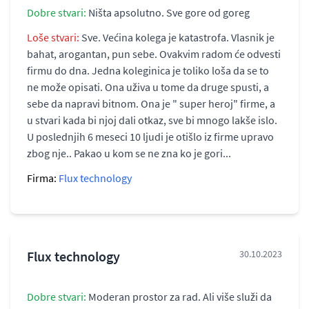
Dobre stvari:
Ništa apsolutno. Sve gore od goreg
Loše stvari:
Sve. Većina kolega je katastrofa. Vlasnik je
bahat, arogantan, pun sebe. Ovakvim radom će odvesti
firmu do dna. Jedna koleginica je toliko loša da se to
ne može opisati. Ona uživa u tome da druge spusti, a
sebe da napravi bitnom. Ona je " super heroj" firme, a
u stvari kada bi njoj dali otkaz, sve bi mnogo lakše islo.
U poslednjih 6 meseci 10 ljudi je otišlo iz firme upravo
zbog nje.. Pakao u kom se ne zna ko je gori...
Firma:
Flux technology
Flux technology
30.10.2023
Dobre stvari:
Moderan prostor za rad. Ali više služi da