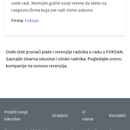
uvek radi. Nemojte gubiti svoje vreme da idete na
razgovor,firma koja sve radi mimo zakona
Firma:
Foksan
Ovde ćete pronaći plate i recenzije radnika o radu u FOKSAN.
Saznajte stvarna iskustva i utiske radnika. Pogledajte ocenu
kompanije na osnovu recenzija.
Podeli svoje
O
Gradovi
Kontakti
iskustvo
nama