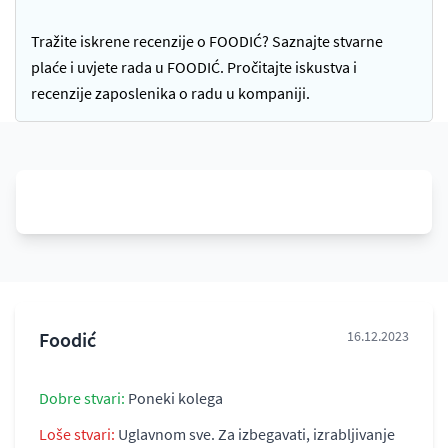
Tražite iskrene recenzije o FOODIĆ? Saznajte stvarne
plaće i uvjete rada u FOODIĆ. Pročitajte iskustva i
recenzije zaposlenika o radu u kompaniji.
Foodić
16.12.2023
Dobre stvari:
Poneki kolega
Loše stvari:
Uglavnom sve. Za izbegavati, izrabljivanje