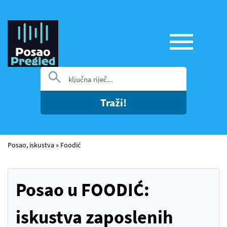
Traži!
Posao, iskustva
»
Foodić
Posao u FOODIĆ:
iskustva zaposlenih