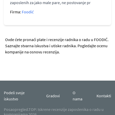
zaposlenih za jako male pare, ne postovanje pr
Firma:
Foodić
Ovde ćete pronaći plate i recenzije radnika o radu u FOODIĆ.
Saznajte stvarna iskustva i utiske radnika. Pogledajte ocenu
kompanije na osnovu recenzija.
Podeli svoje
O
Gradovi
Kontakti
iskustvo
nama
Posaopregled.TOP: Iskrene recenzije zaposlenika o radu u
kompanijama 2026