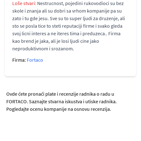
Loše stvari:
Nestrucnost, pojedini rukovodioci su bez
skole i znanja ali su dobri sa vrhom kompanije pa su
zato i tu gde jesu. Sve su to super ljudi za druzenje, ali
sto se posla tice to steti reputaciji firme i svako gleda
svoj licni interes a ne iteres tima i preduzeca.. Firma
kao brend je jaka, ali je losi ljudi cine jako
neproduktivnom i srozanom.
Firma:
Fortaco
Ovde ćete pronaći plate i recenzije radnika o radu u
FORTACO. Saznajte stvarna iskustva i utiske radnika.
Pogledajte ocenu kompanije na osnovu recenzija.