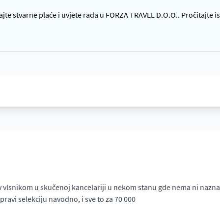
te stvarne plaće i uvjete rada u FORZA TRAVEL D.O.O.. Pročitajte is
v vlsnikom u skučenoj kancelariji u nekom stanu gde nema ni naznaka
pravi selekciju navodno, i sve to za 70 000