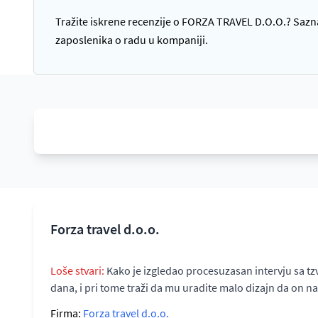
Tražite iskrene recenzije o FORZA TRAVEL D.O.O.? Saznaj
zaposlenika o radu u kompaniji.
Forza travel d.o.o.
Loše stvari:
Kako je izgledao procesuzasan intervju sa tz
dana, i pri tome traži da mu uradite malo dizajn da on na
Firma:
Forza travel d.o.o.