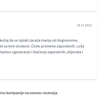
18.11.2022
kušaj da se isplati zarada manja od dogovorene,
veze sa tom strukom. Česte promene zaposlenih. Loša
antno ogovaranje i blaćenje zaposlenih, klijenata i
ocenu kompanije na osnovu recenzija.