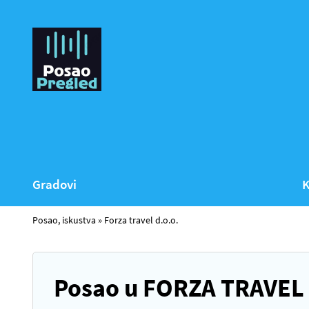
Gradovi
K
Posao, iskustva
»
Forza travel d.o.o.
Posao u FORZA TRAVEL D