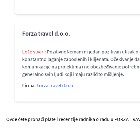
Forza travel d.o.o.
Loše stvari:
PozitivnoNemam ni jedan pozitivan utisak o 
konstantno laganje zaposlenih i klijenata. Očekivanje d
komunikacije na projektima i ne obezbeđivanje potrebnog
generalno svih ljudi koji imaju različito mišljenje.
Firma:
Forza travel d.o.o.
Ovde ćete pronaći plate i recenzije radnika o radu u FORZA TRAV