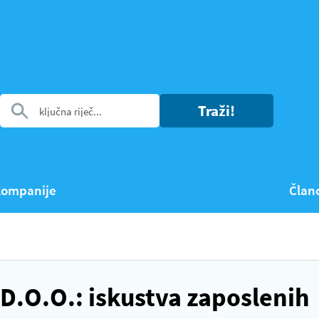
Traži!
ompanije
Član
.O.O.: iskustva zaposlenih