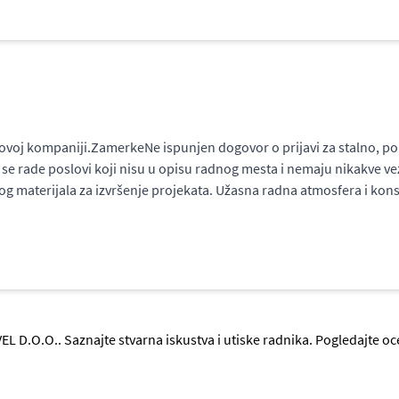
ovoj kompaniji.ZamerkeNe ispunjen dogovor o prijavi za stalno, po
a se rade poslovi koji nisu u opisu radnog mesta i nemaju nikakve 
 materijala za izvršenje projekata. Užasna radna atmosfera i konst
EL D.O.O.. Saznajte stvarna iskustva i utiske radnika. Pogledajte 