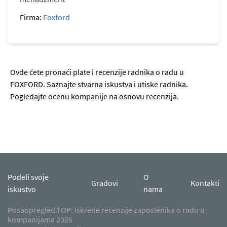
Firma:
Foxford
Ovde ćete pronaći plate i recenzije radnika o radu u
FOXFORD. Saznajte stvarna iskustva i utiske radnika.
Pogledajte ocenu kompanije na osnovu recenzija.
Podeli svoje
O
Gradovi
Kontakti
iskustvo
nama
Posaopregled.TOP: Iskrene recenzije zaposlenika o radu u
kompanijama 2026