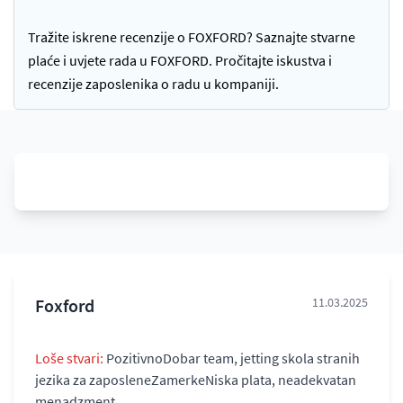
Tražite iskrene recenzije o FOXFORD? Saznajte stvarne
plaće i uvjete rada u FOXFORD. Pročitajte iskustva i
recenzije zaposlenika o radu u kompaniji.
Foxford
11.03.2025
Loše stvari:
PozitivnoDobar team, jetting skola stranih
jezika za zaposleneZamerkeNiska plata, neadekvatan
menadzment