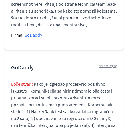
screenshot here. Pitanja od strane technical team lead-
a Pitanja su generička, tipa kako ste pomogli kolegama,
šta ste dobro uradili, šta bi promenili kod sebe, kako
radite u timu, da li ste imali mentorstvo,...
Firma:
GoDaddy
GoDaddy
11.12.2023
Loše stvari:
Kako je izgledao procesVrlo pozitivno
iskustvo - komunikacija sa hiring timom je bila česta i
prijatna, koraci su bili brzo zakazivani, unapred
poznati i nisu oduzimali puno vremena. Koraci su bili
sledeći: 1) HackerRank test sa dva zadatka (ograničen
na 2 sata); 2) upoznavanje sa regruterom (30 min); 3)
dva tehnička intervjua (oba po jedan sat); 4) intervju sa