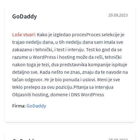
GoDaddy
29.08.2023
Loše stvari:
Kako je izgledao procesProces selekcije je
trajao nedelju dana, u tih nedelju dana sam imala sve
zakazano i tehnički, i test i intervju. Test ko god da se
razume u WordPress i hosting može da reši, tehnički
nakon toga je tezi, dva predstavnika kompanije ispituje
detaljno sve. Kada nešto ne znas, znaju da te navode na
tačan odgovor. Hr je bio ponuda i uslovi. Meni je sve
teklo prelepo za ovu poziciju.Pitanja sa intervjua
Objasniti hosting, domene i DNS WordPress
Firma:
GoDaddy