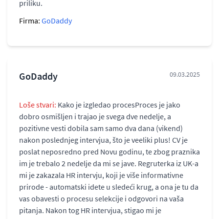
priliku.
Firma:
GoDaddy
GoDaddy
09.03.2025
Loše stvari:
Kako je izgledao procesProces je jako
dobro osmišljen i trajao je svega dve nedelje, a
pozitivne vesti dobila sam samo dva dana (vikend)
nakon poslednjeg intervjua, što je veeliki plus! CV je
poslat neposredno pred Novu godinu, te zbog praznika
im je trebalo 2 nedelje da mi se jave. Regruterka iz UK-a
mi je zakazala HR intervju, koji je više informativne
prirode - automatski idete u sledeći krug, a ona je tu da
vas obavesti o procesu selekcije i odgovori na vaša
pitanja. Nakon tog HR intervjua, stigao mi je