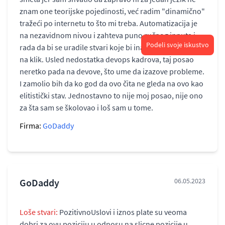
znam one teorijske pojedinosti, već radim "dinamično"
tražeći po internetu to što mi treba. Automatizacija je
na nezavidnom nivou i zahteva puno ručnog inputa i
Podeli svoje iskustvo
rada da bi se uradile stvari koje bi inače trebalo da rade
na klik. Usled nedostatka devops kadrova, taj posao
neretko pada na devove, što ume da izazove probleme.
I zamolio bih da ko god da ovo čita ne gleda na ovo kao
elitistički stav. Jednostavno to nije moj posao, nije ono
za šta sam se školovao i loš sam u tome.
Firma:
GoDaddy
GoDaddy
06.05.2023
Loše stvari:
PozitivnoUslovi i iznos plate su veoma
dobri za ovu poziciju u odnosu na slicne pozicije u