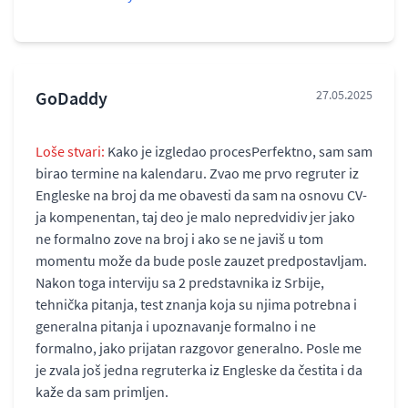
GoDaddy
27.05.2025
Loše stvari:
Kako je izgledao procesPerfektno, sam sam
birao termine na kalendaru. Zvao me prvo regruter iz
Engleske na broj da me obavesti da sam na osnovu CV-
ja kompenentan, taj deo je malo nepredvidiv jer jako
ne formalno zove na broj i ako se ne javiš u tom
momentu može da bude posle zauzet predpostavljam.
Nakon toga interviju sa 2 predstavnika iz Srbije,
tehnička pitanja, test znanja koja su njima potrebna i
generalna pitanja i upoznavanje formalno i ne
formalno, jako prijatan razgovor generalno. Posle me
je zvala još jedna regruterka iz Engleske da čestita i da
kaže da sam primljen.