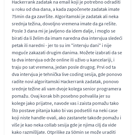
Hackerrank zadatak na email koji je potrebno odraditi
u roku od dva dana, a kada započenete zadatak imate
75min da ga završite. Algoritamski je zadatak ali neka
srednja težina, dovoljno vremena imate da ga rešite.
Posle 3 dana mi je javljeno da idem dalje, i moglo se
birati da li želim da imam naredna dva intervjua sledeći
petak ili naredni - jer to su im "intervju dani" i nije
moguće zakazati drugim danima. Možete izabrati da se
ta dva intervjua održe online ili uživo u kancelariji, i
traju po sat vremena, jedan posle drugog. Prvi od ta
dva intervjua je tehnička live coding sesija, gde ponovo
radite novi algoritamski Hackerrank zadatak, ponovo
srednje težine ali vam dvoje kolega senior programera
pomažu. Ovaj korak bih posebno pohvalila jer su
kolege jako prijatne, navode vas i zaista pomažu tako
što postave pitanja kako bi vas podsetili na neki case
koji niste handle-ovali, ako zastanete takođe pomažu i
više je kao neka collab sesija gde je njima cilj da vide
kako razmišljate. Otprilike za 50min se može uraditi