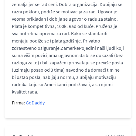
zemalja jer se rad ceni. Dobra organizacija. Dobijaju se
razni pokloni, podiže se motivacija za rad. Ugovor je
veoma prikladan i dobija se ugovor o radu za stalno.
Plata je kompetitivna, 100k. Rad od kuće. Pružena je
sva potrebna oprema za rad. Kako se standardi
menjaju podiže se i plata godišnje. Privatno
zdravstveno osiguranje.ZamerkePojedini naši ljudi koji
su na višim pozicijama uglavnom da bi se dokazali (bez
razloga za to) i bili zapaženi prihvataju se previše posla
(uzimaju posao od 3 tima) navodno da domaći tim ne
bi ostao posla, nabijaju normu, a ubijaju motivaciju
radnika koju su Amerikanci podržavali, a sa njom i
kvalitet rada.
Firma:
GoDaddy