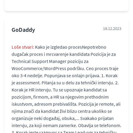
GoDaddy
18.12.2023
Loše stvari:
Kako je izgledao procesNepotrebno
dugačak proces i mrcvarenje kandidata Pozicija je za
Technical Support Manager poziciju za
WooCommerce/WordPress podršku. Ceo proces traje
oko 3-4 nedelje. Popunjava se onlajn prijava. 1. Korak
je assessment. Pitanja su u delu za tehnički intervju. 2.
Korak je HR intervju. Tu se upoznaje kandidat sa
pozicijom, firmom, a HR sa njegovim prethodnim
iskustvom, adresom prebivališta. Pozicija je remote, ali
njima znači da kandidat živi blizu centra ukoliko se
organizuje neki događaj, obuka,... Svakako prijatan
intervju, za koji nemam zamerke. Obavlja se telefonom.
3. Korak jeste razgovor sa Team Lead-om za tehničku