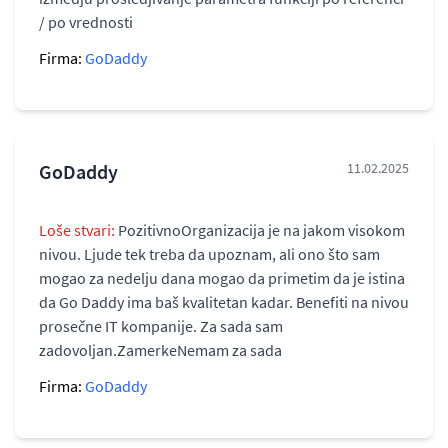
/ po vrednosti
Firma:
GoDaddy
GoDaddy
11.02.2025
Loše stvari:
PozitivnoOrganizacija je na jakom visokom
nivou. Ljude tek treba da upoznam, ali ono što sam
mogao za nedelju dana mogao da primetim da je istina
da Go Daddy ima baš kvalitetan kadar. Benefiti na nivou
prosečne IT kompanije. Za sada sam
zadovoljan.ZamerkeNemam za sada
Firma:
GoDaddy