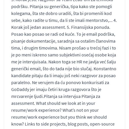
podršku. Pitanja su generička, tipa kako ste pomogli
kolegama, šta ste dobro uradili, šta bi promenili kod
sebe, kako radite u timu, da li ste imali mentorstvo,... 4.
Korak još jedan assessment. 5. Finansijska ponuda.
Posao kao posao se radi od kuće. To je email podrška,
pisanje dokumentacije, saradnja sa ostalim članovima
tima, i drugim timovima. Nisam prošao u trećoj fazi i to
je po meni iskreno samo subjektivni osećaj osobe koja
me je intervjuisala. Nakon toga se HR ne javlja već šalju
generički email, što do tada nije bio slučaj. Konstantno
kandidate pitaju da li imaju još neki razgovor za posao
paralelno. Ne verujem da ću ponovo konkurisati za
GoDaddy jer imaju četiri kruga razgovora što je
mrcvarenje ljudi.Pitanja sa intervjua Pitanja za
assessment. What should we look at in your
resume/work experience? What’s not on your
resume/work experience but you think we should
know? Links to side projects, blog posts, open-source