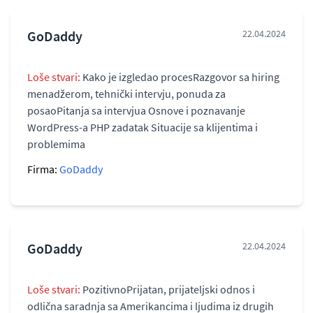
GoDaddy
22.04.2024
Loše stvari:
Kako je izgledao procesRazgovor sa hiring
menadžerom, tehnički intervju, ponuda za
posaoPitanja sa intervjua Osnove i poznavanje
WordPress-a PHP zadatak Situacije sa klijentima i
problemima
Firma:
GoDaddy
GoDaddy
22.04.2024
Loše stvari:
PozitivnoPrijatan, prijateljski odnos i
odlična saradnja sa Amerikancima i ljudima iz drugih