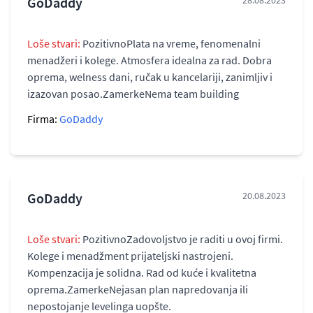
GoDaddy
28.08.2023
Loše stvari:
PozitivnoPlata na vreme, fenomenalni
menadžeri i kolege. Atmosfera idealna za rad. Dobra
oprema, welness dani, ručak u kancelariji, zanimljiv i
izazovan posao.ZamerkeNema team building
Firma:
GoDaddy
GoDaddy
20.08.2023
Loše stvari:
PozitivnoZadovoljstvo je raditi u ovoj firmi.
Kolege i menadžment prijateljski nastrojeni.
Kompenzacija je solidna. Rad od kuće i kvalitetna
oprema.ZamerkeNejasan plan napredovanja ili
nepostojanje levelinga uopšte.