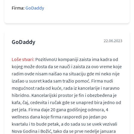
Firma:
GoDaddy
GoDaddy
22.06.2023
Loše stvari:
PozitivnoU kompaniji zaista ima kadra od
kojeg može dosta da se nauči i zaista za ovo vreme koje
radim ovde nisam naišao na situaciju gde mi neko nije
izašao u susret kada sam tražio pomoć. Firma nudi
mogućnost rada od kuće, rada iz kancelarije i naravno
hibridno. Kancelarijski prostor je fin i obezbeđena je
kafa, čaj, cedevita i ručak gde se unapred bira jedno od
pet jela. Firma daje 20 gana godišnjeg odmora, 4
wellness dana koje firma rasporedi po jedan po
kvartalu i to bude petak, a do sada su se uvek vezivali
Nova Godina i Božić, tako da se prve nedelje januara