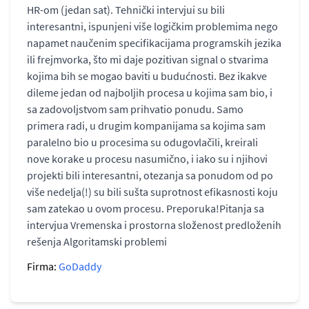
HR-om (jedan sat). Tehnički intervjui su bili
interesantni, ispunjeni više logičkim problemima nego
napamet naučenim specifikacijama programskih jezika
ili frejmvorka, što mi daje pozitivan signal o stvarima
kojima bih se mogao baviti u budućnosti. Bez ikakve
dileme jedan od najboljih procesa u kojima sam bio, i
sa zadovoljstvom sam prihvatio ponudu. Samo
primera radi, u drugim kompanijama sa kojima sam
paralelno bio u procesima su odugovlačili, kreirali
nove korake u procesu nasumično, i iako su i njihovi
projekti bili interesantni, otezanja sa ponudom od po
više nedelja(!) su bili sušta suprotnost efikasnosti koju
sam zatekao u ovom procesu. Preporuka!Pitanja sa
intervjua Vremenska i prostorna složenost predloženih
rešenja Algoritamski problemi
Firma:
GoDaddy