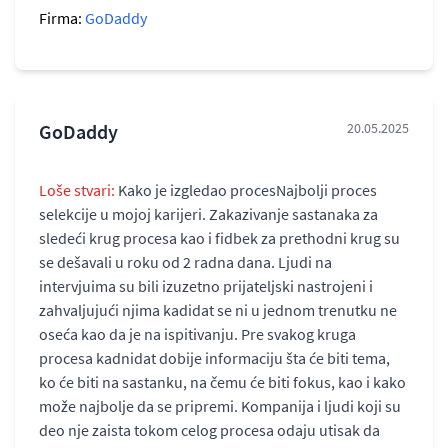
Firma:
GoDaddy
GoDaddy
20.05.2025
Loše stvari:
Kako je izgledao procesNajbolji proces
selekcije u mojoj karijeri. Zakazivanje sastanaka za
sledeći krug procesa kao i fidbek za prethodni krug su
se dešavali u roku od 2 radna dana. Ljudi na
intervjuima su bili izuzetno prijateljski nastrojeni i
zahvaljujući njima kadidat se ni u jednom trenutku ne
oseća kao da je na ispitivanju. Pre svakog kruga
procesa kadnidat dobije informaciju šta će biti tema,
ko će biti na sastanku, na čemu će biti fokus, kao i kako
može najbolje da se pripremi. Kompanija i ljudi koji su
deo nje zaista tokom celog procesa odaju utisak da