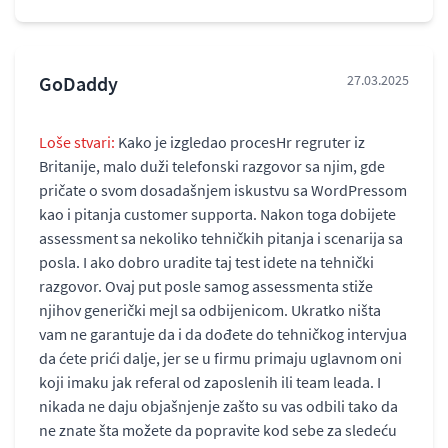
GoDaddy
27.03.2025
Loše stvari:
Kako je izgledao procesHr regruter iz
Britanije, malo duži telefonski razgovor sa njim, gde
pričate o svom dosadašnjem iskustvu sa WordPressom
kao i pitanja customer supporta. Nakon toga dobijete
assessment sa nekoliko tehničkih pitanja i scenarija sa
posla. I ako dobro uradite taj test idete na tehnički
razgovor. Ovaj put posle samog assessmenta stiže
njihov generički mejl sa odbijenicom. Ukratko ništa
vam ne garantuje da i da dođete do tehničkog intervjua
da ćete prići dalje, jer se u firmu primaju uglavnom oni
koji imaku jak referal od zaposlenih ili team leada. I
nikada ne daju objašnjenje zašto su vas odbili tako da
ne znate šta možete da popravite kod sebe za sledeću