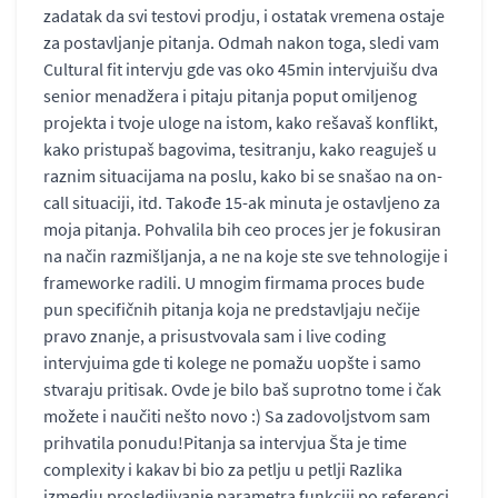
zadatak da svi testovi prodju, i ostatak vremena ostaje
za postavljanje pitanja. Odmah nakon toga, sledi vam
Cultural fit intervju gde vas oko 45min intervjuišu dva
senior menadžera i pitaju pitanja poput omiljenog
projekta i tvoje uloge na istom, kako rešavaš konflikt,
kako pristupaš bagovima, tesitranju, kako reaguješ u
raznim situacijama na poslu, kako bi se snašao na on-
call situaciji, itd. Takođe 15-ak minuta je ostavljeno za
moja pitanja. Pohvalila bih ceo proces jer je fokusiran
na način razmišljanja, a ne na koje ste sve tehnologije i
frameworke radili. U mnogim firmama proces bude
pun specifičnih pitanja koja ne predstavljaju nečije
pravo znanje, a prisustvovala sam i live coding
intervjuima gde ti kolege ne pomažu uopšte i samo
stvaraju pritisak. Ovde je bilo baš suprotno tome i čak
možete i naučiti nešto novo :) Sa zadovoljstvom sam
prihvatila ponudu!Pitanja sa intervjua Šta je time
complexity i kakav bi bio za petlju u petlji Razlika
izmedju prosledjivanje parametra funkciji po referenci