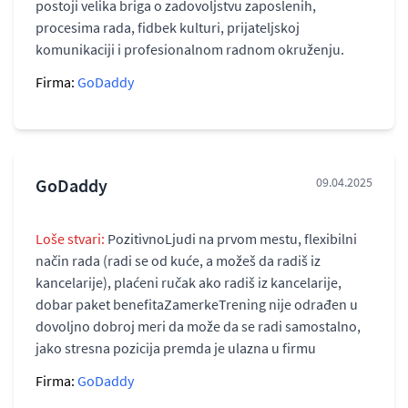
postoji velika briga o zadovoljstvu zaposlenih,
procesima rada, fidbek kulturi, prijateljskoj
komunikaciji i profesionalnom radnom okruženju.
Firma:
GoDaddy
GoDaddy
09.04.2025
Loše stvari:
PozitivnoLjudi na prvom mestu, flexibilni
način rada (radi se od kuće, a možeš da radiš iz
kancelarije), plaćeni ručak ako radiš iz kancelarije,
dobar paket benefitaZamerkeTrening nije odrađen u
dovoljno dobroj meri da može da se radi samostalno,
jako stresna pozicija premda je ulazna u firmu
Firma:
GoDaddy