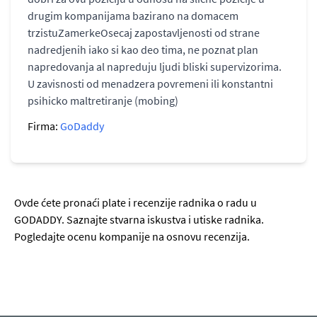
drugim kompanijama bazirano na domacem
trzistuZamerkeOsecaj zapostavljenosti od strane
nadredjenih iako si kao deo tima, ne poznat plan
napredovanja al napreduju ljudi bliski supervizorima.
U zavisnosti od menadzera povremeni ili konstantni
psihicko maltretiranje (mobing)
Firma:
GoDaddy
Ovde ćete pronaći plate i recenzije radnika o radu u
GODADDY. Saznajte stvarna iskustva i utiske radnika.
Pogledajte ocenu kompanije na osnovu recenzija.