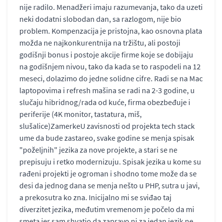
nije radilo. Menadžeri imaju razumevanja, tako da uzeti
neki dodatni slobodan dan, sa razlogom, nije bio
problem. Kompenzacija je pristojna, kao osnovna plata
možda ne najkonkurentnija na tržištu, ali postoji
godišnji bonus i postoje akcije firme koje se dobijaju
na godišnjem nivou, tako da kada se to raspodeli na 12
meseci, dolazimo do jedne solidne cifre. Radi se na Mac
laptopovima i refresh mašina se radi na 2-3 godine, u
slučaju hibridnog/rada od kuće, firma obezbeđuje i
periferije (4K monitor, tastatura, miš,
slušalice)ZamerkeU zavisnosti od projekta tech stack
ume da bude zastareo, svake godine se menja spisak
"poželjnih" jezika za nove projekte, a stari se ne
prepisuju i retko modernizuju. Spisak jezika u kome su
rađeni projekti je ogroman i shodno tome može da se
desi da jednog dana se menja nešto u PHP, sutra u javi,
a prekosutra ko zna. Inicijalno mi se sviđao taj
diverzitet jezika, međutim vremenom je počelo da mi
smeta jer sam shvatio da zapravo ni za jedan jezik ne