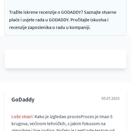
Tražite iskrene recenzije o GODADDY? Saznajte stvarne
plaće i uvjete rada u GODADDY. Pročitajte iskustva i
recenzije zaposlenika o radu u kompaniji.
GoDaddy
05.07.2025
Loše stvari:
Kako je izgledao procesProces je imao 5
krugova, većinom tehničkih, s jakim fokusom na
algoritme i live coding. Počelo je LeetCode testom od