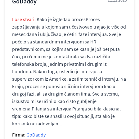
GoDaddy
21.12.2023
Loše stvari:
Kako je izgledao procesProces
zapošljavanja u kojem sam učestvovao trajao je više od
mesec dana i uključivao je četiri faze intervjua. Sve je
počelo sa standardnim intervjuom sa HR
predstavnikom, sa kojim sam se kasnije još pet puta
čuo, pri čemu me je kontaktirala sa dva različita
telefonska broja, jednim privatnim i drugim iz
Londona. Nakon toga, usledio je intervju sa
supervizorkom iz Amerike, a zatim tehnički intervju. Na
kraju, proces se ponovio sličnim intervjuom kao u
drugoj fazi, ali sa drugim članom tima. Sve u svemu,
iskustvo mi se učinilo kao čisto gubljenje
vremena.Pitanja sa intervjua Pitanja su bila klasicna,
tipa: kako biste se snasli u ovoj situaciji, sta ako je
korisnik nezadovoljan...
Firma:
GoDaddy