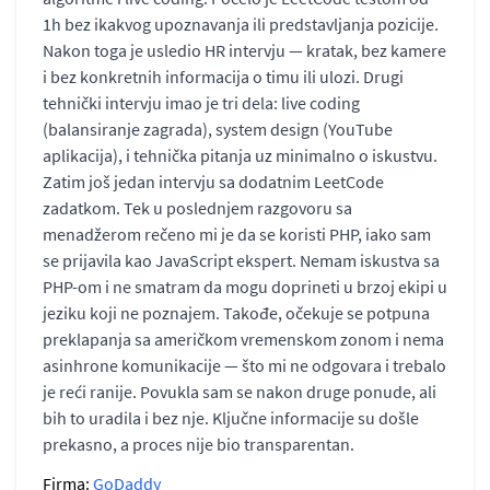
1h bez ikakvog upoznavanja ili predstavljanja pozicije.
Nakon toga je usledio HR intervju — kratak, bez kamere
i bez konkretnih informacija o timu ili ulozi. Drugi
tehnički intervju imao je tri dela: live coding
(balansiranje zagrada), system design (YouTube
aplikacija), i tehnička pitanja uz minimalno o iskustvu.
Zatim još jedan intervju sa dodatnim LeetCode
zadatkom. Tek u poslednjem razgovoru sa
menadžerom rečeno mi je da se koristi PHP, iako sam
se prijavila kao JavaScript ekspert. Nemam iskustva sa
PHP-om i ne smatram da mogu doprineti u brzoj ekipi u
jeziku koji ne poznajem. Takođe, očekuje se potpuna
preklapanja sa američkom vremenskom zonom i nema
asinhrone komunikacije — što mi ne odgovara i trebalo
je reći ranije. Povukla sam se nakon druge ponude, ali
bih to uradila i bez nje. Ključne informacije su došle
prekasno, a proces nije bio transparentan.
Firma:
GoDaddy