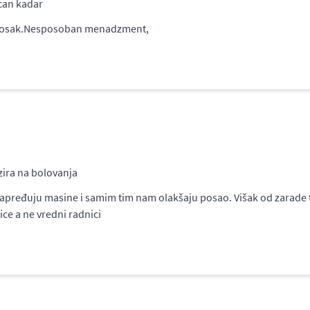
ucan kadar
 trosak.Nesposoban menadzment,
ira na bolovanja
napređuju masine i samim tim nam olakšaju posao. Višak od zarade t
ce a ne vredni radnici