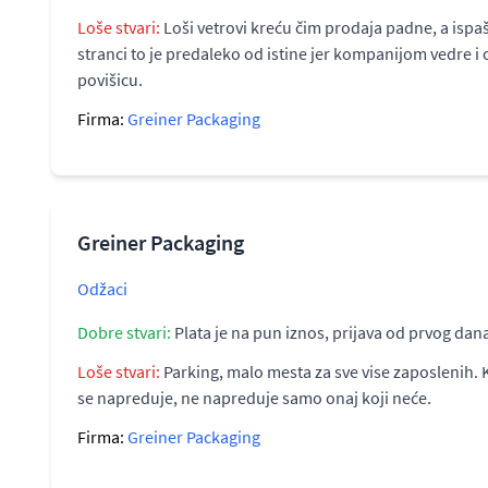
Loše stvari:
Loši vetrovi kreću čim prodaja padne, a ispaš
stranci to je predaleko od istine jer kompanijom vedre i o
povišicu.
Firma:
Greiner Packaging
Greiner Packaging
Odžaci
Dobre stvari:
Plata je na pun iznos, prijava od prvog dan
Loše stvari:
Parking, malo mesta za sve vise zaposlenih. 
se napreduje, ne napreduje samo onaj koji neće.
Firma:
Greiner Packaging