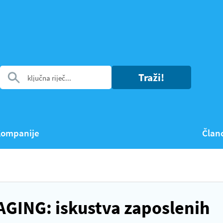
Traži!
ompanije
Član
GING: iskustva zaposlenih