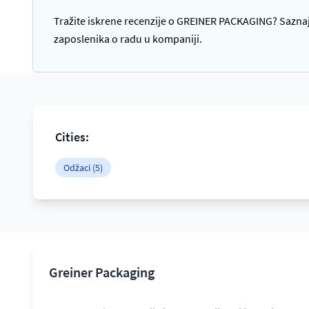
Tražite iskrene recenzije o GREINER PACKAGING? Saznajt
zaposlenika o radu u kompaniji.
Cities:
Odžaci (5)
Greiner Packaging