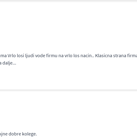
a Vrlo losi ljudi vode firmu na vrlo los nacin.. Klasicna strana fi
 dalje...
ojne dobre kolege.