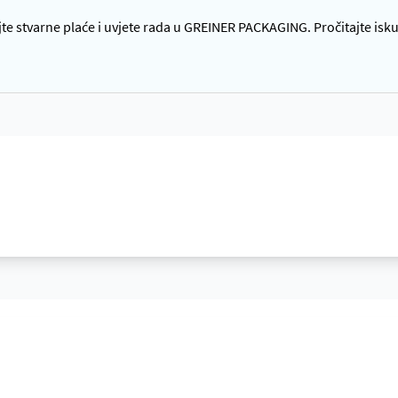
e stvarne plaće i uvjete rada u GREINER PACKAGING. Pročitajte iskus