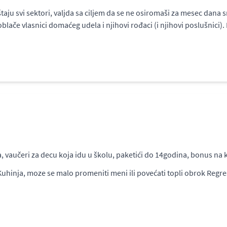
taju svi sektori, valjda sa ciljem da se ne osiromaši za mesec dana
blače vlasnici domaćeg udela i njihovi rođaci (i njihovi poslušnici).
a, vaučeri za decu koja idu u školu, paketići do 14godina, bonus na 
Kuhinja, moze se malo promeniti meni ili povećati topli obrok Regre