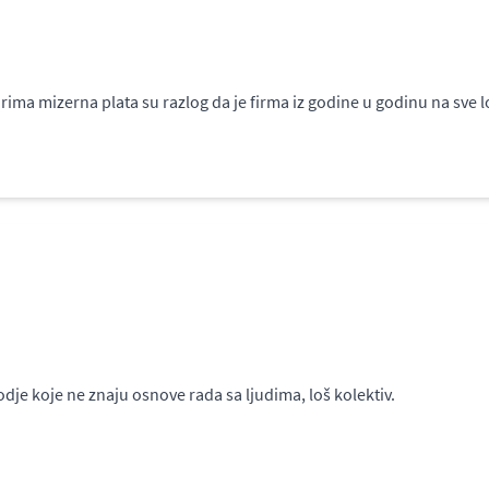
rima mizerna plata su razlog da je firma iz godine u godinu na sve l
e koje ne znaju osnove rada sa ljudima, loš kolektiv.