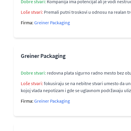
Dobre stvari:
Kompanija ima potencijal ali je vodi nestr
Loše stvari:
Premali putni troskovi u odnosu na realan
Firma:
Greiner Packaging
Greiner Packaging
Dobre stvari:
redovna plata sigurno radno mesto bez obz
Loše stvari:
fokusiraju se na nebitne stvari umesto da u
kojoj vlada nepotizam i gde se uglavnom podržavaju ulizi
Firma:
Greiner Packaging