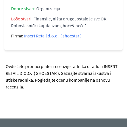
Dobre stvari:
Organizacija
Loše stvari:
Finansije, ništa drugo, ostalo je sve OK.
Robovlasnički kapitalizam, hoćeš-nećeš
Firma:
Insert Retail d.o.o. ( shoestar )
Ovde ćete pronaći plate i recenzije radnika o radu u INSERT
RETAIL D.O.O. ( SHOESTAR ). Saznajte stvarna iskustva i
utiske radnika. Pogledajte ocenu kompanije na osnovu
recenzija.