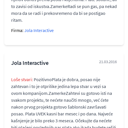
to zavisi od iskustva.ZamerkeRadi se pun gas, pa nekad
mora da se radi i prekovremeno da bi se postigao
ritam.
Firma:
Jola Interactive
Jola Interactive
21.03.2016
Loše stvari:
PozitivnoPlata je dobra, posao nije
zahtevan i to je otprilike jedina lepa stvar u vezi sa
ovom kompanijom.ZamerkeZahtevi su gotovo isti na
svakom projektu, te nećete naučiti mnogo, već ćete
nakon prvog projekta gotovo šablonski završavati
posao. Plata UVEK kasni bar mesec i po dana. Najveće
kašnjenje je bilo preko 3 meseca. Očekujte da nećete
biti plaćeni poslednjih par plata ako ikada budete rešili