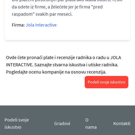
da odete iz firme, a želećete jer je firma "pred
raspadom" svakih par meseci.
Firma:
Jola Interactive
Ovde ćete pronaći plate i recenzije radnika o radu u JOLA
INTERACTIVE. Saznajte stvarna iskustva i utiske radnika.
Pogledajte ocenu kompanije na osnovu recenzija.
Podeli svoje iskustvo
Podeli svoje
O
Gradovi
Kontakti
iskustvo
nama