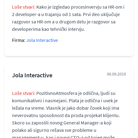
Loše stvari:
Kako je izgledao procesInvervju sa HR-om i
2 developer-a u trajanju od 1 sata. Prvi deo uključuje
razgovor sa HR-om a u drugom delu je razgovor sa
developerima kao tehnički intervju.
Firma:
Jola Interactive
Jola Interactive
06.09.2019
Loše stvari:
PozitivnoAtmosfera je odlična, ljudi su
komunikativni i nasmejani. Plata je odlična i uvek je
ležala na vreme. Vlasnik je jako dobar čovek koji ima
neverovatnu sposobnost da proda projekat klijentu.
Skoro su zaposlili novog General Manager-a koji
polako ali sigurno rešava sve probleme u
management-u, kao i novog CTO-a od kojeg može