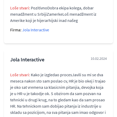
Loše stvari:
PozitivnoDobra ekipa kolega, dobar
menadžment u SrbijiZamerkeLoš menadžment iz
Amerike koji je hijerarhijski inad našeg
Firma:
Jola Interactive
Jola Interactive
10.02.2024
Loše stvari:
Kako je izgledao procesJavili su mi se dva
meseca nakon sto sam poslao cv, HR je bio okej i trajao
je oko sat vremena sa klasicnim pitanjia, devojka koja
je u HR-u je takodje ok. S obzirom da sam pozvan na
tehnicki u drugi krug, na to gledam kao da sam prosao
HR. Na tehnickom sam dobijao pitanja iz industrije u
skladu sa pozicijom, na sva pitanja sam imao odgovor i