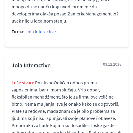
mnogo da se nauči i koji uvodi promene da
developerima olakša posao.ZamerkeManagement još
uvek nije u idealnom stanju.
Firma:
Jola Interactive
Jola Interactive
03.12.2018
Loše stvari:
PozitivnoOdličan odnos prema
zaposlenima, bar u mom slučaju. Vrlo dobar,
fleksibilan menadžment, što je za firmu ove veličine
bitno. Nema muljanja, sve je onako kako se dogovoriš.
Plate su redovne, mada znam da je bilo problema sa
ljudima koji nisu ispunjavali svoje planove i obaveze.
Preporuka za ljude kojima su dosadile srpske gazde i
njihov odnos prema poslu i klijentima. Plate solidne, ali