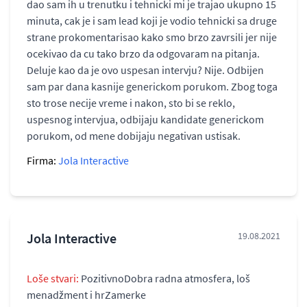
dao sam ih u trenutku i tehnicki mi je trajao ukupno 15
minuta, cak je i sam lead koji je vodio tehnicki sa druge
strane prokomentarisao kako smo brzo zavrsili jer nije
ocekivao da cu tako brzo da odgovaram na pitanja.
Deluje kao da je ovo uspesan intervju? Nije. Odbijen
sam par dana kasnije generickom porukom. Zbog toga
sto trose necije vreme i nakon, sto bi se reklo,
uspesnog intervjua, odbijaju kandidate generickom
porukom, od mene dobijaju negativan ustisak.
Firma:
Jola Interactive
Jola Interactive
19.08.2021
Loše stvari:
PozitivnoDobra radna atmosfera, loš
menadžment i hrZamerke