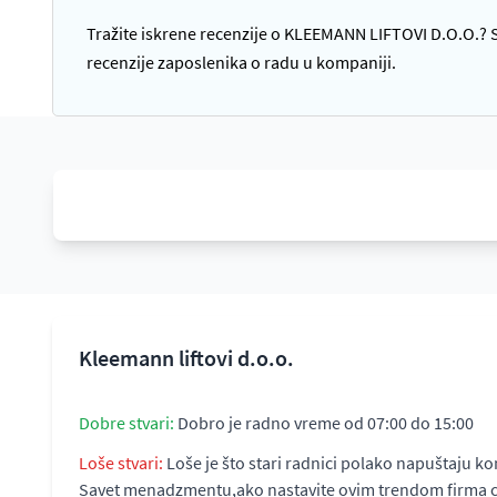
Tražite iskrene recenzije o KLEEMANN LIFTOVI D.O.O.? Sa
recenzije zaposlenika o radu u kompaniji.
Kleemann liftovi d.o.o.
Dobre stvari:
Dobro je radno vreme od 07:00 do 15:00
Loše stvari:
Loše je što stari radnici polako napuštaju ko
Savet menadzmentu,ako nastavite ovim trendom firma ce p