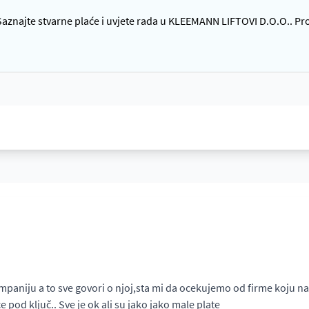
znajte stvarne plaće i uvjete rada u KLEEMANN LIFTOVI D.O.O.. Proč
mpaniju a to sve govori o njoj,sta mi da ocekujemo od firme koju napu
od ključ.. Sve je ok ali su jako jako male plate