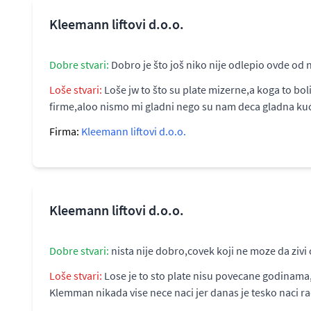
Kleemann liftovi d.o.o.
Dobre stvari:
Dobro je što još niko nije odlepio ovde od
Loše stvari:
Loše jw to što su plate mizerne,a koga to bol
firme,aloo nismo mi gladni nego su nam deca gladna kući
Firma:
Kleemann liftovi d.o.o.
Kleemann liftovi d.o.o.
Dobre stvari:
nista nije dobro,covek koji ne moze da zivi o
Loše stvari:
Lose je to sto plate nisu povecane godinama,a 
Klemman nikada vise nece naci jer danas je tesko naci r