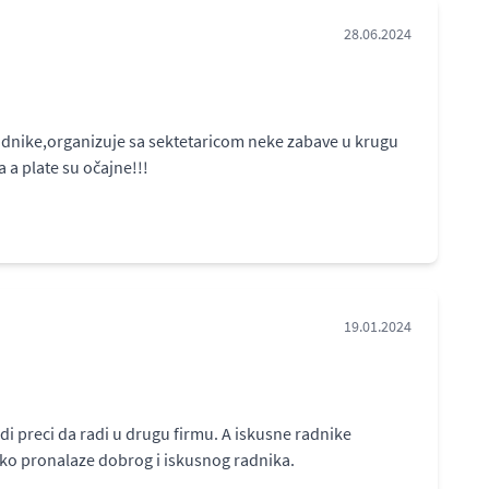
28.06.2024
e radnike,organizuje sa sektetaricom neke zabave u krugu
 a plate su očajne!!!
19.01.2024
udi preci da radi u drugu firmu. A iskusne radnike
sko pronalaze dobrog i iskusnog radnika.