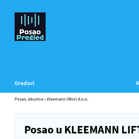
Gradovi
K
Posao, iskustva
»
Kleemann liftovi d.o.o.
Posao u KLEEMANN LIFT