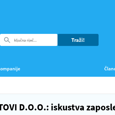
Traži!
ompanije
Član
OVI D.O.O.: iskustva zaposl