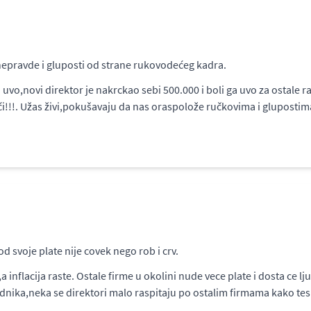
 nepravde i gluposti od strane rukovodećeg kadra.
i uvo,novi direktor je nakrckao sebi 500.000 i boli ga uvo za ostal
!!!. Užas živi,pokušavaju da nas oraspolože ručkovima i glupostima
d svoje plate nije covek nego rob i crv.
inflacija raste. Ostale firme u okolini nude vece plate i dosta ce lj
adnika,neka se direktori malo raspitaju po ostalim firmama kako te