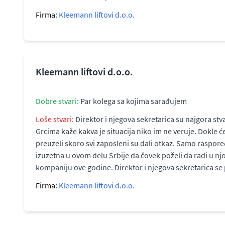
Firma:
Kleemann liftovi d.o.o.
Kleemann liftovi d.o.o.
Dobre stvari:
Par kolega sa kojima sarađujem
Loše stvari:
Direktor i njegova sekretarica su najgora st
Grcima kaže kakva je situacija niko im ne veruje. Dokle ć
preuzeli skoro svi zaposleni su dali otkaz. Samo raspoređ
izuzetna u ovom delu Srbije da čovek poželi da radi u njoj
kompaniju ove godine. Direktor i njegova sekretarica se
Firma:
Kleemann liftovi d.o.o.