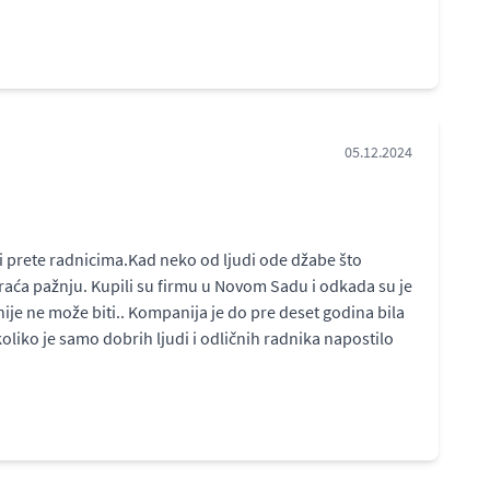
05.12.2024
 i prete radnicima.Kad neko od ljudi ode džabe što
obraća pažnju. Kupili su firmu u Novom Sadu i odkada su je
nije ne može biti.. Kompanija je do pre deset godina bila
koliko je samo dobrih ljudi i odličnih radnika napostilo