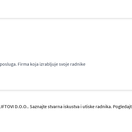
osluga. Firma koja izrabljuje svoje radnike
IFTOVI D.O.O.. Saznajte stvarna iskustva i utiske radnika. Pogleda