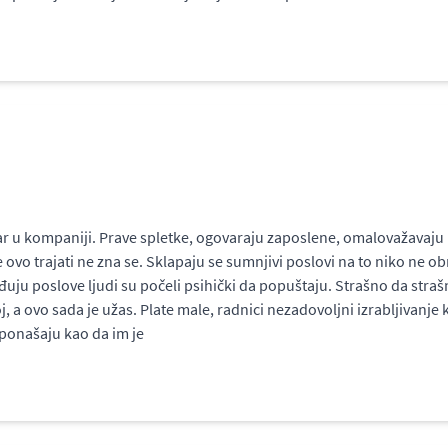
var u kompaniji. Prave spletke, ogovaraju zaposlene, omalovažavaju
e ovo trajati ne zna se. Sklapaju se sumnjivi poslovi na to niko ne 
uju poslove ljudi su počeli psihički da popuštaju. Strašno da straš
, a ovo sada je užas. Plate male, radnici nezadovoljni izrabljivanje 
 ponašaju kao da im je