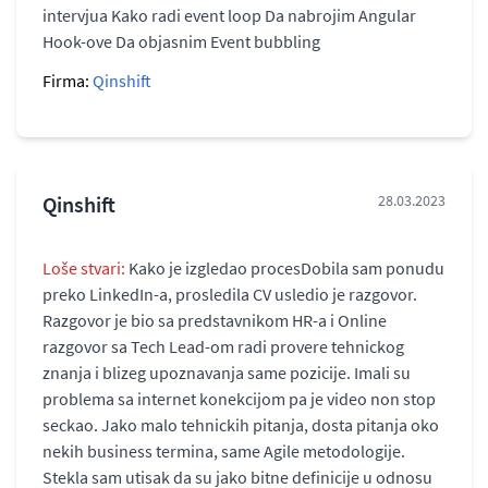
intervjua Kako radi event loop Da nabrojim Angular
Hook-ove Da objasnim Event bubbling
Firma:
Qinshift
Qinshift
28.03.2023
Loše stvari:
Kako je izgledao procesDobila sam ponudu
preko LinkedIn-a, prosledila CV usledio je razgovor.
Razgovor je bio sa predstavnikom HR-a i Online
razgovor sa Tech Lead-om radi provere tehnickog
znanja i blizeg upoznavanja same pozicije. Imali su
problema sa internet konekcijom pa je video non stop
seckao. Jako malo tehnickih pitanja, dosta pitanja oko
nekih business termina, same Agile metodologije.
Stekla sam utisak da su jako bitne definicije u odnosu