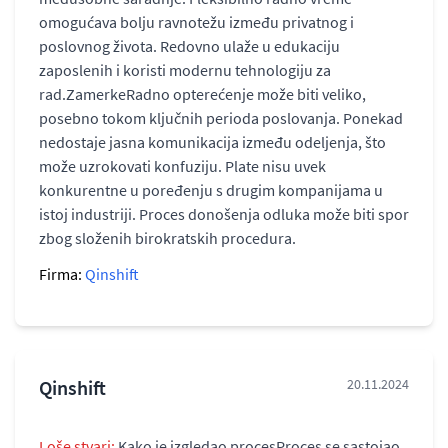
omogućava bolju ravnotežu između privatnog i
poslovnog života. Redovno ulaže u edukaciju
zaposlenih i koristi modernu tehnologiju za
rad.ZamerkeRadno opterećenje može biti veliko,
posebno tokom ključnih perioda poslovanja. Ponekad
nedostaje jasna komunikacija između odeljenja, što
može uzrokovati konfuziju. Plate nisu uvek
konkurentne u poređenju s drugim kompanijama u
istoj industriji. Proces donošenja odluka može biti spor
zbog složenih birokratskih procedura.
Firma:
Qinshift
Qinshift
20.11.2024
Loše stvari:
Kako je izgledao procesProces se sastojao