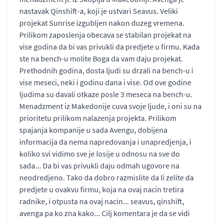
nastavak Qinshift-a, koji je ustvari Seavus. Veliki
projekat Sunrise izgubljen nakon duzeg vremena.
Prilikom zaposlenja obecava se stabilan projekat na
vise godina da bi vas privukli da predjete u firmu. Kada
ste na bench-u molite Boga da vam daju projekat.
Prethodnih godina, dosta ljudi su drzali na bench-u i
vise meseci, neki i godinu dana i vise. Od ove godine
ljudima su davali otkaze posle 3 meseca na bench-u.
Menadzment iz Makedonije cuva svoje ljude, i oni su na
prioritetu prilikom nalazenja projekta. Prilikom
spajanja kompanije u sada Avengu, dobijena
informacija da nema napredovanja i unapredjenja, i
koliko svi vidimo sve je losije u odnosu na sve do
sada... Da bi vas privukli daju odmah ugovore na
neodredjeno. Tako da dobro razmislite da li zelite da
predjete u ovakvu firmu, koja na ovaj nacin tretira
radnike, i otpusta na ovaj nacin... seavus, qinshift,
avenga pa ko zna kako... Cilj komentara je da se vidi