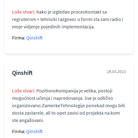
Loše stvari:
Kako je izgledao procesKontakt sa
regruterom + tehnicki razgovor u formi sta sam radio i
moje vidjenje pojedinih implementacija.
Firma:
Qinshift
Qinshift
28.03.2023
Loše stvari:
PozitivnoKompanija je velika, postoji
mogućnost učenja i napredovanja. Sve je odlično
organizovano.ZamerkeTehnologije ponekad mogu biti
dosta zastarele, ali to opet zavisi od projekta na kom
ste angažovani.
Firma:
Qinshift