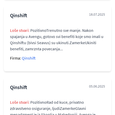
Qinshift
18.07.2025
Loše stvari:
PozitivnoTrenutno sve manje. Nakon
spajanja u Avengu, gotovo svi benefiti koje smo imali u
Qinshiftu (bivsi Seavus) su ukinuti.ZamerkeUkiniti
benefiti, zamrznta povecanja...
Firma:
Qinshift
Qinshift
05.06.2025
Loše stvari:
PozitivnoRad od kuce, privatno
zdravstveno osiguranje, ljudiZamerkeGlavni
menadzment je iz Skoplja u Makedoniji. Avenga je