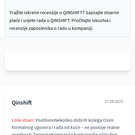
Tražite iskrene recenzije o QINSHIFT? Saznajte stvarne
plaće i uvjete rada u QINSHIFT. Pročitajte iskustva i
recenzije zaposlenika o radu u kompaniji.
Qinshift
27.08.2025
Loše stvari:
PozitivnoNekoliko dobrih kolega.Osim
formalnog ugovora i rada od kuće – ne postoje realne
prednosti.ZamerkeKompanija funkcioniše isključivo