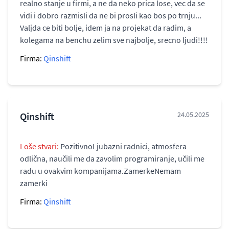
realno stanje u firmi, a ne da neko prica lose, vec da se
vidi i dobro razmisli da ne bi prosli kao bos po trnju...
Valjda ce biti bolje, idem ja na projekat da radim, a
kolegama na benchu zelim sve najbolje, srecno ljudi!!!!
Firma:
Qinshift
Qinshift
24.05.2025
Loše stvari:
PozitivnoLjubazni radnici, atmosfera
odlična, naučili me da zavolim programiranje, učili me
radu u ovakvim kompanijama.ZamerkeNemam
zamerki
Firma:
Qinshift