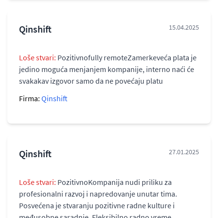
Qinshift
15.04.2025
Loše stvari:
Pozitivnofully remoteZamerkeveća plata je
jedino moguća menjanjem kompanije, interno naći će
svakakav izgovor samo da ne povećaju platu
Firma:
Qinshift
Qinshift
27.01.2025
Loše stvari:
PozitivnoKompanija nudi priliku za
profesionalni razvoj i napredovanje unutar tima.
Posvećena je stvaranju pozitivne radne kulture i
međusobne saradnje. Fleksibilno radno vreme