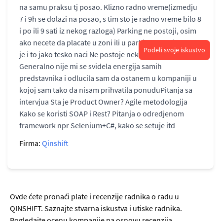
na samu praksu tj posao. Klizno radno vreme(izmedju
7 i 9h se dolazi na posao, s tim sto je radno vreme bilo 8
i po ili 9 sati iz nekog razloga) Parking ne postoji, osim
ako necete da placate u zoni ili u parking garazi, mada
Podeli svoje iskustvo
je i to jako tesko naci Ne postoje neki specijalni benefiti
Generalno nije mi se svidela energija samih
predstavnika i odlucila sam da ostanem u kompaniji u
kojoj sam tako da nisam prihvatila ponuduPitanja sa
intervjua Sta je Product Owner? Agile metodologija
Kako se koristi SOAP i Rest? Pitanja o odredjenom
framework npr Selenium+C#, kako se setuje itd
Firma:
Qinshift
Ovde ćete pronaći plate i recenzije radnika o radu u
QINSHIFT. Saznajte stvarna iskustva i utiske radnika.
Pogledajte ocenu kompanije na osnovu recenzija.