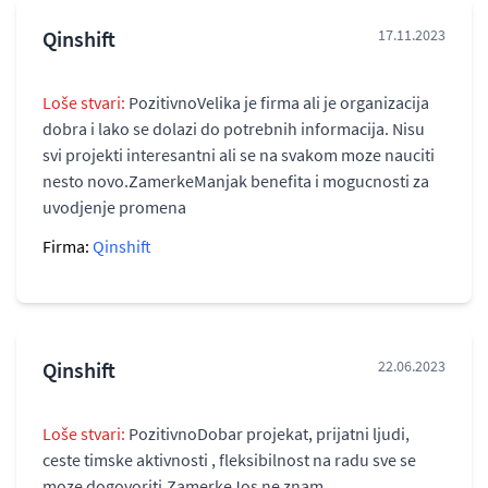
Qinshift
17.11.2023
Loše stvari:
PozitivnoVelika je firma ali je organizacija
dobra i lako se dolazi do potrebnih informacija. Nisu
svi projekti interesantni ali se na svakom moze nauciti
nesto novo.ZamerkeManjak benefita i mogucnosti za
uvodjenje promena
Firma:
Qinshift
Qinshift
22.06.2023
Loše stvari:
PozitivnoDobar projekat, prijatni ljudi,
ceste timske aktivnosti , fleksibilnost na radu sve se
moze dogovoriti.ZamerkeJos ne znam