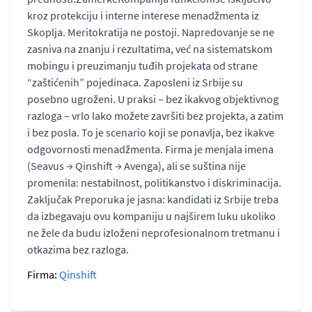
kroz protekciju i interne interese menadžmenta iz
Skoplja. Meritokratija ne postoji. Napredovanje se ne
zasniva na znanju i rezultatima, već na sistematskom
mobingu i preuzimanju tuđih projekata od strane
“zaštićenih” pojedinaca. Zaposleni iz Srbije su
posebno ugroženi. U praksi – bez ikakvog objektivnog
razloga – vrlo lako možete završiti bez projekta, a zatim
i bez posla. To je scenario koji se ponavlja, bez ikakve
odgovornosti menadžmenta. Firma je menjala imena
(Seavus → Qinshift → Avenga), ali se suština nije
promenila: nestabilnost, politikanstvo i diskriminacija.
Zaključak Preporuka je jasna: kandidati iz Srbije treba
da izbegavaju ovu kompaniju u najširem luku ukoliko
ne žele da budu izloženi neprofesionalnom tretmanu i
otkazima bez razloga.
Firma:
Qinshift