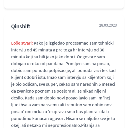
Qinshift
28.03.2023
Loše stvari:
Kako je izgledao procesImao sam tehnicki
intervju od 45 minuta a pre toga hr intervju od 30
minuta koji su bili jako jako dobri. Odgovore sam
dobijao u roku od par dana. Primljen sam na posao,
dobio sam ponudu potpisao je, ali ponuda vazi tek kad
klijent odobri istu. Imao sam intervju sa klijentom koji
je bio odlican, sve super, cekao sam narednih 5 meseci
da zvanicno pocnem sa poslom ali se nikad nije ni
desilo. Kada sam dobio novi posao javio sam im 'hej
ljudi hvala vam na svemu ali trenutno sam dobio novi
posao' oni mi kazu 'e upravu smo bas planirali da ti
ponudimo konacan ugovor'. Nisam se naljutio sve je to
okej, ali nekako mi neprofesionalno.Pitanja sa