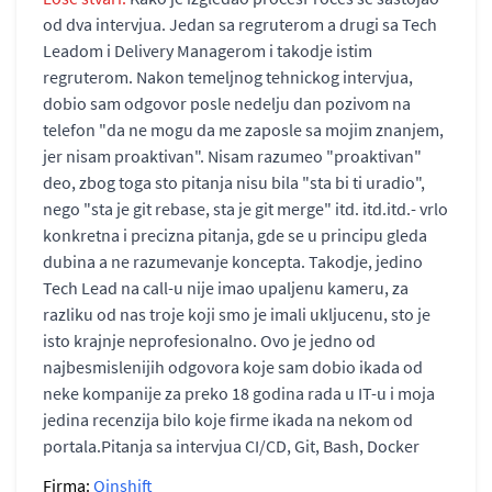
od dva intervjua. Jedan sa regruterom a drugi sa Tech
Leadom i Delivery Managerom i takodje istim
regruterom. Nakon temeljnog tehnickog intervjua,
dobio sam odgovor posle nedelju dan pozivom na
telefon "da ne mogu da me zaposle sa mojim znanjem,
jer nisam proaktivan". Nisam razumeo "proaktivan"
deo, zbog toga sto pitanja nisu bila "sta bi ti uradio",
nego "sta je git rebase, sta je git merge" itd. itd.itd.- vrlo
konkretna i precizna pitanja, gde se u principu gleda
dubina a ne razumevanje koncepta. Takodje, jedino
Tech Lead na call-u nije imao upaljenu kameru, za
razliku od nas troje koji smo je imali ukljucenu, sto je
isto krajnje neprofesionalno. Ovo je jedno od
najbesmislenijih odgovora koje sam dobio ikada od
neke kompanije za preko 18 godina rada u IT-u i moja
jedina recenzija bilo koje firme ikada na nekom od
portala.Pitanja sa intervjua CI/CD, Git, Bash, Docker
Firma:
Qinshift