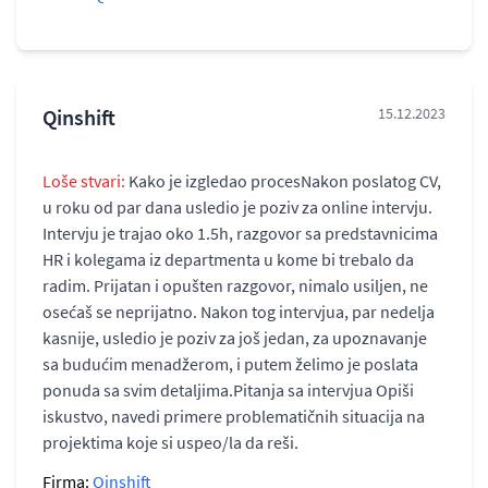
Qinshift
15.12.2023
Loše stvari:
Kako je izgledao procesNakon poslatog CV,
u roku od par dana usledio je poziv za online intervju.
Intervju je trajao oko 1.5h, razgovor sa predstavnicima
HR i kolegama iz departmenta u kome bi trebalo da
radim. Prijatan i opušten razgovor, nimalo usiljen, ne
osećaš se neprijatno. Nakon tog intervjua, par nedelja
kasnije, usledio je poziv za još jedan, za upoznavanje
sa budućim menadžerom, i putem želimo je poslata
ponuda sa svim detaljima.Pitanja sa intervjua Opiši
iskustvo, navedi primere problematičnih situacija na
projektima koje si uspeo/la da reši.
Firma:
Qinshift