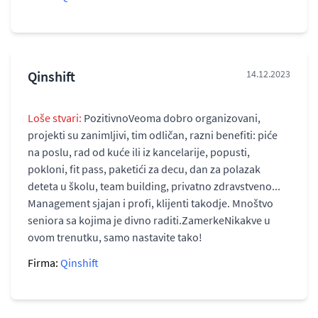
Qinshift
14.12.2023
Loše stvari:
PozitivnoVeoma dobro organizovani,
projekti su zanimljivi, tim odličan, razni benefiti: piće
na poslu, rad od kuće ili iz kancelarije, popusti,
pokloni, fit pass, paketići za decu, dan za polazak
deteta u školu, team building, privatno zdravstveno...
Management sjajan i profi, klijenti takodje. Mnoštvo
seniora sa kojima je divno raditi.ZamerkeNikakve u
ovom trenutku, samo nastavite tako!
Firma:
Qinshift