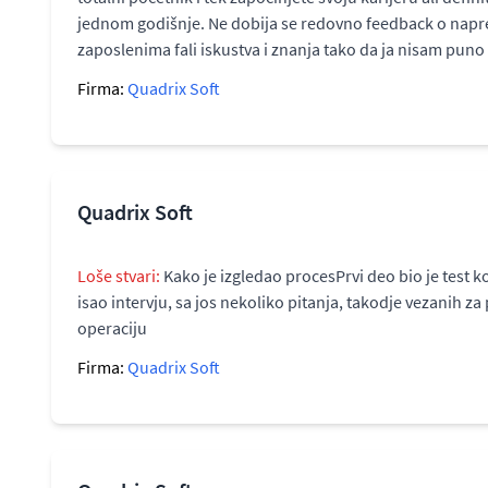
jednom godišnje. Ne dobija se redovno feedback o napre
zaposlenima fali iskustva i znanja tako da ja nisam puno 
Firma:
Quadrix Soft
Quadrix Soft
Loše stvari:
Kako je izgledao procesPrvi deo bio je test ko
isao intervju, sa jos nekoliko pitanja, takodje vezanih za 
operaciju
Firma:
Quadrix Soft