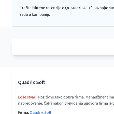
Tražite iskrene recenzije o QUADRIX SOFT? Saznajte stva
radu u kompaniji.
Quadrix Soft
Loše stvari:
PozitivnoJako dobra firma. Menadžment ima fer
napredovanje. Čak i nakon prekidanja ugovora firma je 
Firma:
Quadrix Soft