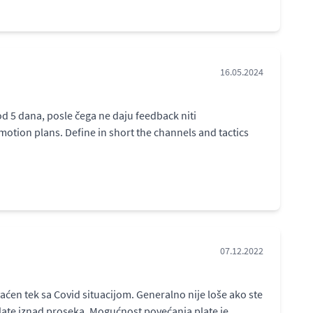
16.05.2024
d 5 dana, posle čega ne daju feedback niti
otion plans. Define in short the channels and tactics
07.12.2022
ćen tek sa Covid situacijom. Generalno nije loše ako ste
Plate iznad proseka. Mogućnost povećanja plate je