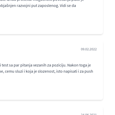
bjašnjen razvojni put zaposlenog. Vidi se da
09.02.2022
 test sa par pitanja vezanih za poziciju. Nakon toga je
e, cemu sluzi i koja je slozenost, isto napisati i za push
24.06.2021