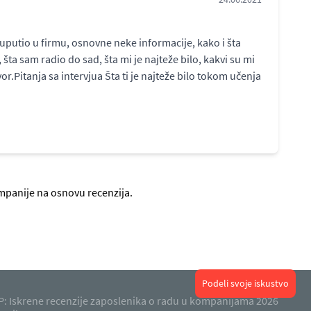
uputio u firmu, osnovne neke informacije, kako i šta
ta sam radio do sad, šta mi je najteže bilo, kakvi su mi
.Pitanja sa intervjua Šta ti je najteže bilo tokom učenja
ompanije na osnovu recenzija.
Podeli svoje iskustvo
: Iskrene recenzije zaposlenika o radu u kompanijama 2026