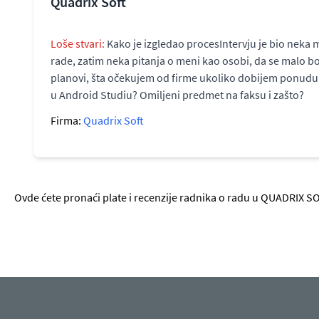
Quadrix Soft
Loše stvari:
Kako je izgledao procesIntervju je bio neka 
rade, zatim neka pitanja o meni kao osobi, da se malo bol
planovi, šta očekujem od firme ukoliko dobijem ponudu...
u Android Studiu? Omiljeni predmet na faksu i zašto?
Firma:
Quadrix Soft
Ovde ćete pronaći plate i recenzije radnika o radu u QUADRIX SO