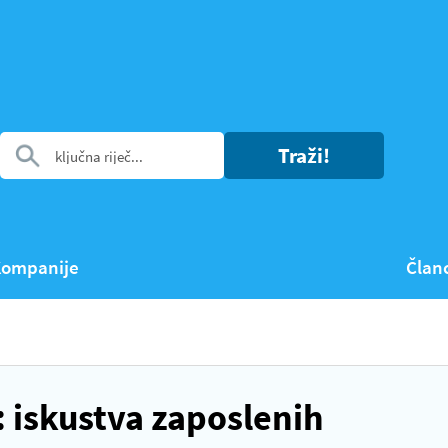
Traži!
ompanije
Član
 iskustva zaposlenih