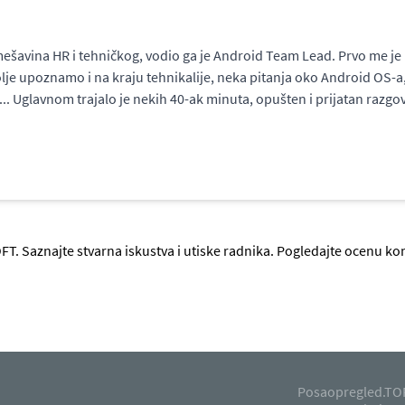
mešavina HR i tehničkog, vodio ga je Android Team Lead. Prvo me je 
je upoznamo i na kraju tehnikalije, neka pitanja oko Android OS-a, š
 Uglavnom trajalo je nekih 40-ak minuta, opušten i prijatan razgovor
FT. Saznajte stvarna iskustva i utiske radnika. Pogledajte ocenu k
Posaopregled.TOP