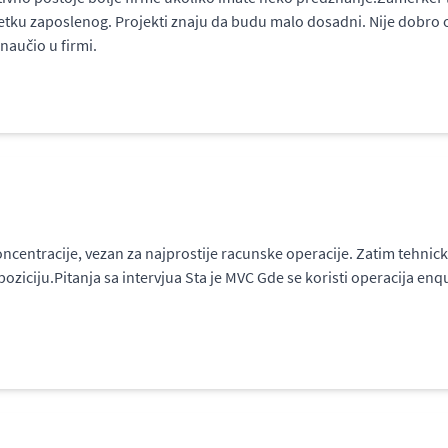
tku zaposlenog. Projekti znaju da budu malo dosadni. Nije dobro o
naučio u firmi.
ncentracije, vezan za najprostije racunske operacije. Zatim tehnicki
poziciju.Pitanja sa intervjua Sta je MVC Gde se koristi operacija enqu