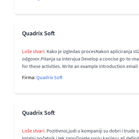
Quadrix Soft
Loše stvari:
Kako je izgledao procesNakon apliciranja sti
odgovor.Pitanja sa intervjua Develop a concise go-to-ma
for these activities. Write an example introduction emai
Firma:
Quadrix Soft
Quadrix Soft
Loše stvari:
PozitivnoLjudi u kompaniji su dobri i trude 
totalni početnik i tek započinjete svoju karijeru ali de