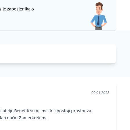
zije zaposlenika o
09.01.2025
elji. Benefiti su na mestu i postoji prostor za
rektan način.ZamerkeNema