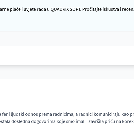
rne plaće i uvjete rada u QUADRIX SOFT. Pročitajte iskustva i recen
 i ljudski odnos prema radnicima, a radnici komuniciraju kao prijat
ostala dosledna dogovorima koje smo imali i završila priču na ko