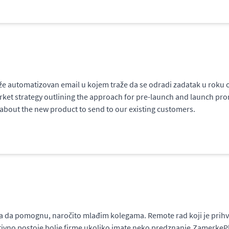
že automatizovan email u kojem traže da se odradi zadatak u roku o
rket strategy outlining the approach for pre-launch and launch prom
l about the new product to send to our existing customers.
sa da pomognu, naročito mlađim kolegama. Remote rad koji je prihva
finitivno postoje bolje firme ukoliko imate neko predznanje.Zamerke