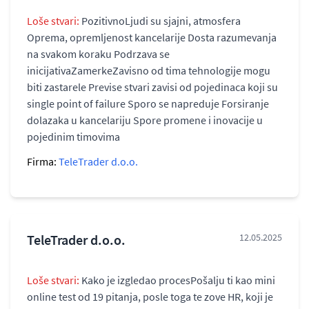
Loše stvari:
PozitivnoLjudi su sjajni, atmosfera
Oprema, opremljenost kancelarije Dosta razumevanja
na svakom koraku Podrzava se
inicijativaZamerkeZavisno od tima tehnologije mogu
biti zastarele Previse stvari zavisi od pojedinaca koji su
single point of failure Sporo se napreduje Forsiranje
dolazaka u kancelariju Spore promene i inovacije u
pojedinim timovima
Firma:
TeleTrader d.o.o.
TeleTrader d.o.o.
12.05.2025
Loše stvari:
Kako je izgledao procesPošalju ti kao mini
online test od 19 pitanja, posle toga te zove HR, koji je