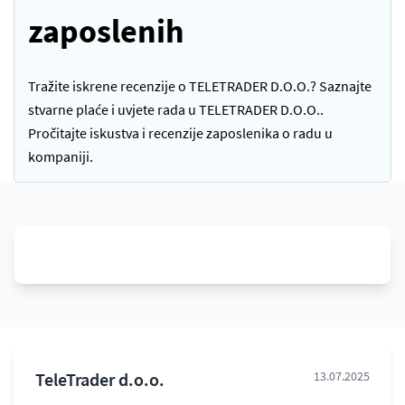
zaposlenih
Tražite iskrene recenzije o TELETRADER D.O.O.? Saznajte
stvarne plaće i uvjete rada u TELETRADER D.O.O..
Pročitajte iskustva i recenzije zaposlenika o radu u
kompaniji.
TeleTrader d.o.o.
13.07.2025