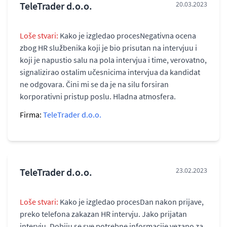
TeleTrader d.o.o.
20.03.2023
Loše stvari:
Kako je izgledao procesNegativna ocena
zbog HR službenika koji je bio prisutan na intervjuu i
koji je napustio salu na pola intervjua i time, verovatno,
signalizirao ostalim učesnicima intervjua da kandidat
ne odgovara. Čini mi se da je na silu forsiran
korporativni pristup poslu. Hladna atmosfera.
Firma:
TeleTrader d.o.o.
TeleTrader d.o.o.
23.02.2023
Loše stvari:
Kako je izgledao procesDan nakon prijave,
preko telefona zakazan HR intervju. Jako prijatan
intervju. Dobiju se sve potrebne informacije vezano za