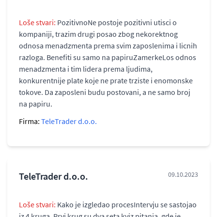
Loše stvari:
PozitivnoNe postoje pozitivni utisci o
kompaniji, trazim drugi posao zbog nekorektnog
odnosa menadzmenta prema svim zaposlenima i licnih
razloga. Benefiti su samo na papiruZamerkeLos odnos
menadzmenta i tim lidera prema ljudima,
konkurentnije plate koje ne prate trziste i enomonske
tokove. Da zaposleni budu postovani, a ne samo broj
na papiru.
Firma:
TeleTrader d.o.o.
TeleTrader d.o.o.
09.10.2023
Loše stvari:
Kako je izgledao procesIntervju se sastojao
iz 4 kruga. Prvi krug su dva seta kviz pitanja, gde je