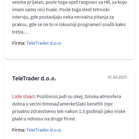
veoma prijatan, posle toga opet razgovor sa HR, za koju
imam samo reci hvale. Posle toga sledi tehnicki
intervju, gde postavljaju neka nerealna pitanja za
praksu, gde se ne bi ni iskusniji programeri snašli kako
treba…
Firma:
TeleTrader d.o.o.
TeleTrader d.o.o.
01.04.2025
Loše stvari:
PozitivnoLjudi su okej, timska atmosfera
dobra u vecini timovaZamerkeSlabi benefiti (npr
privatno zdravstveno tek nakon 1.5 godina)i jako niske
plate u odnosu na druge firme
Firma:
TeleTrader d.o.o.