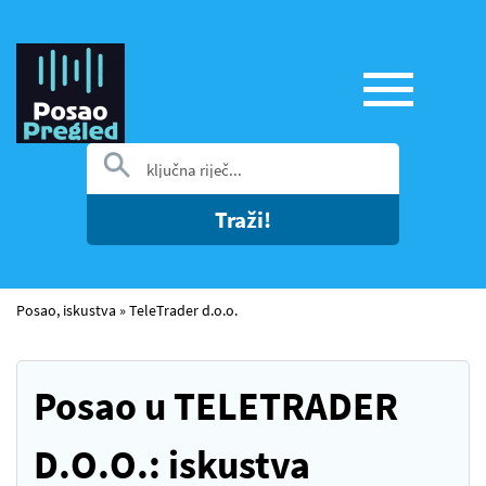
Traži!
Posao, iskustva
»
TeleTrader d.o.o.
Posao u TELETRADER
D.O.O.: iskustva