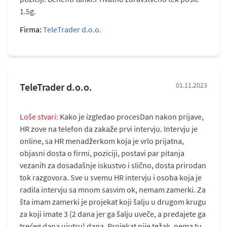
1.5g.
Firma:
TeleTrader d.o.o.
TeleTrader d.o.o.
01.11.2023
Loše stvari:
Kako je izgledao procesDan nakon prijave,
HR zove na telefon da zakaže prvi intervju. Intervju je
online, sa HR menadžerkom koja je vrlo prijatna,
objasni dosta o firmi, poziciji, postavi par pitanja
vezanih za dosadašnje iskustvo i slično, dosta prirodan
tok razgovora. Sve u svemu HR intervju i osoba koja je
radila intervju sa mnom sasvim ok, nemam zamerki. Za
šta imam zamerki je projekat koji šalju u drugom krugu
za koji imate 3 (2 dana jer ga šalju uveče, a predajete ga
trećeg dana ujutru) dana. Projekat nije težak, nema tu