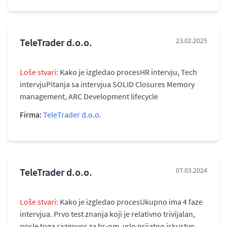
TeleTrader d.o.o.
23.02.2025
Loše stvari:
Kako je izgledao procesHR intervju, Tech
intervjuPitanja sa intervjua SOLID Closures Memory
management, ARC Development lifecycle
Firma:
TeleTrader d.o.o.
TeleTrader d.o.o.
07.03.2024
Loše stvari:
Kako je izgledao procesUkupno ima 4 faze
intervjua. Prvo test znanja koji je relativno trivijalan,
posle toga razgovor za hr-om, vrlo prijatno iskustvo