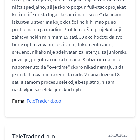
ništa specijalno, ali je skoro potpun full-stack projekat
koji dotiče dosta toga. Ja sam imao "sreće" da imam
iskustva u stvarima koje dotiče i ne bih imao puno
problema da ga uradim. Problem je što projekat koji
zahteva nekih minimum 15 sati, 30 ako hoćete da sve
bude optimizovano, testirano, dokumentovano,
sređeno, nikako nije adekvatan za intervju za juniorsku
poziciju, pogotovo ne za tri dana. S obzirom da mi je
napomenuto da "overtime" skoro nikad nemaju, a da
je onda bukvalno traženo da radiš 2 dana duže od 8
sati u samom procesu selekcije besplatno, nisam
nastavljao sa selekcijom kod njih.
Firma:
TeleTrader d.o.o.
TeleTrader d.o.o.
26.10.2023