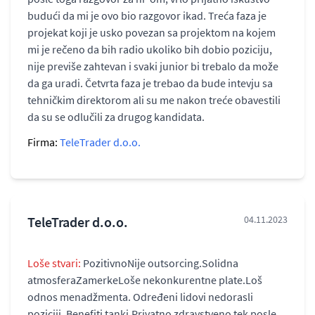
budući da mi je ovo bio razgovor ikad. Treća faza je
projekat koji je usko povezan sa projektom na kojem
mi je rečeno da bih radio ukoliko bih dobio poziciju,
nije previše zahtevan i svaki junior bi trebalo da može
da ga uradi. Četvrta faza je trebao da bude intevju sa
tehničkim direktorom ali su me nakon treće obavestili
da su se odlučili za drugog kandidata.
Firma:
TeleTrader d.o.o.
TeleTrader d.o.o.
04.11.2023
Loše stvari:
PozitivnoNije outsorcing.Solidna
atmosferaZamerkeLoše nekonkurentne plate.Loš
odnos menadžmenta. Određeni lidovi nedorasli
poziciji. Benefiti tanki.Privatno zdravstveno tek posle