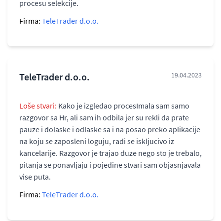
procesu selekcije.
Firma:
TeleTrader d.o.o.
TeleTrader d.o.o.
19.04.2023
Loše stvari:
Kako je izgledao procesImala sam samo
razgovor sa Hr, ali sam ih odbila jer su rekli da prate
pauze i dolaske i odlaske sa i na posao preko aplikacije
na koju se zaposleni loguju, radi se iskljucivo iz
kancelarije. Razgovor je trajao duze nego sto je trebalo,
pitanja se ponavljaju i pojedine stvari sam objasnjavala
vise puta.
Firma:
TeleTrader d.o.o.