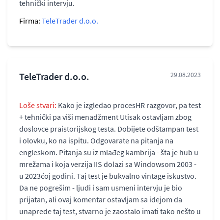
tehnički intervju.
Firma:
TeleTrader d.o.o.
TeleTrader d.o.o.
29.08.2023
Loše stvari:
Kako je izgledao procesHR razgovor, pa test
+ tehnički pa viši menadžment Utisak ostavljam zbog
doslovce praistorijskog testa. Dobijete odštampan test
i olovku, ko na ispitu. Odgovarate na pitanja na
engleskom. Pitanja su iz mlađeg kambrija - šta je hub u
mrežama i koja verzija IIS dolazi sa Windowsom 2003 -
u 2023ćoj godini. Taj test je bukvalno vintage iskustvo.
Da ne pogrešim - ljudi i sam usmeni intervju je bio
prijatan, ali ovaj komentar ostavljam sa idejom da
unaprede taj test, stvarno je zaostalo imati tako nešto u