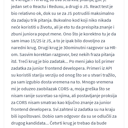
jedan set o Reactu i Reduxu, a drugi o JS. React test je
bio relativno ok, dok su se za JS potrudili maksimalno
da zadaju trik pitanja. Bukvalno kod koji niko nikada
neće koristiti u životu, ali je eto tu da preispita znanje i
zbuni juniora poput mene. Ono što je korektno tu je da
sam imao 15/25 iz JS, a to je ipak bilo dovoljno za
naredni krug. Drugi krug je 30ominutni razgovor sa HR-
om. Sasvim korektan razgovor, bez nekih fraza pitanja
itd. Treći krug je bio zadatak... Po meni jako loš primer
zadatka za junior frontend developera. Primeri iz API
su koristili stariju verziju od onog što se u stvari tražilo,
pa sam izgubio dosta vremena na to. Mnogo vremena
mi je oduzeo zaobilazak CORS-a, moja greška što se
nisam ranije susretao sa njima, ali postavljanje proksija
za CORS nisam smatrao kao ključno znanje za junior
frontend developera. Svi zahtevi iz zadatka su na kraju
bili ispoštovani. Dobio sam odgovor da su se odlučili za
drugog kandidata... Četvrti krug je trebao da bude