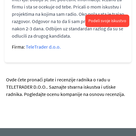
firmu i sta se ocekuje od tebe. Pricali o mom iskustvu i
projektima na kojima sam radio. Oko pola sata je trajao
Podeli svoje iskustvo
razgovor. Odgovor na to da li sam prosao dalje stigao
nakon 2-3 dana. Odbijen uz standardan razlog da su se
odlucili za drugog kandidata.
Firma:
TeleTrader d.o.o.
Ovde ćete pronaći plate i recenzije radnika o radu u
TELETRADER D.O.O.. Saznajte stvarna iskustva i utiske
radnika. Pogledajte ocenu kompanije na osnovu recenzija.