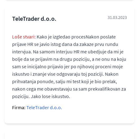
TeleTrader d.o.o.
31.03.2023
Loše stvari:
Kako je izgledao procesNakon poslate
prijave HR se javio istog dana da zakaze prvu rundu
intervjua. Na samom interjuu HR me ubedjuje da mi je
bolje da se prijavim na drugu poziciju, a ne onu na koju
sam se inicijalno prijavio jer po njihovoj proceni moje
iskustvo i znanje vise odgovaraju toj poziciji. Nakon
prihvatanja ponude, salju mi test koji je bio prelak,
nakon cega me obavestavaju sa sam prekvalifikovan za
poziciju. Jako lose iskustvo.
Firma:
TeleTrader d.o.o.