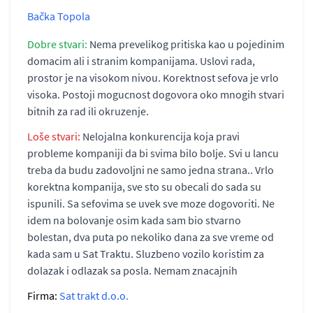
Bačka Topola
Dobre stvari:
Nema prevelikog pritiska kao u pojedinim
domacim ali i stranim kompanijama. Uslovi rada,
prostor je na visokom nivou. Korektnost sefova je vrlo
visoka. Postoji mogucnost dogovora oko mnogih stvari
bitnih za rad ili okruzenje.
Loše stvari:
Nelojalna konkurencija koja pravi
probleme kompaniji da bi svima bilo bolje. Svi u lancu
treba da budu zadovoljni ne samo jedna strana.. Vrlo
korektna kompanija, sve sto su obecali do sada su
ispunili. Sa sefovima se uvek sve moze dogovoriti. Ne
idem na bolovanje osim kada sam bio stvarno
bolestan, dva puta po nekoliko dana za sve vreme od
kada sam u Sat Traktu. Sluzbeno vozilo koristim za
dolazak i odlazak sa posla. Nemam znacajnih
Firma:
Sat trakt d.o.o.