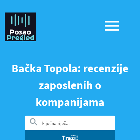
Bačka Topola: recenzije
zaposlenih o
kompanijama
Traži!