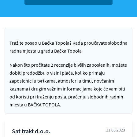
Tražite posao u Bačka Topola? Kada proučavate slobodna
radna mjesta u gradu Bačka Topola
Nakon što pročitate 2 recenzije bivših zaposlenih, možete
dobiti predodžbu o visini plaća, koliko primaju
zaposlenici u tvrtkama, atmosferi u timu, novčanim
kaznama i drugim važnim informacijama koje će vam biti
od koristi pri traženju posla, praćenju slobodnih radnih
mjesta u BAČKA TOPOLA.
Sat trakt d.o.o.
11.06.2023