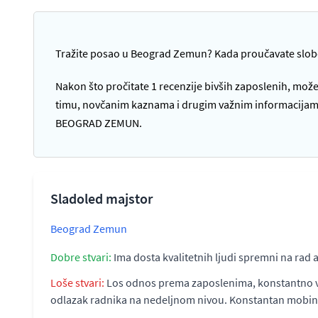
Tražite posao u Beograd Zemun? Kada proučavate slo
Nakon što pročitate 1 recenzije bivših zaposlenih, može
timu, novčanim kaznama i drugim važnim informacijama k
BEOGRAD ZEMUN.
Sladoled majstor
Beograd Zemun
Dobre stvari:
Ima dosta kvalitetnih ljudi spremni na rad
Loše stvari:
Los odnos prema zaposlenima, konstantno vred
odlazak radnika na nedeljnom nivou. Konstantan mobing p