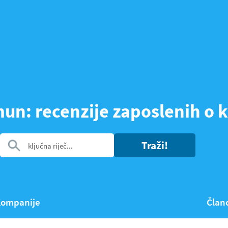
un: recenzije zaposlenih o
Traži!
ompanije
Član