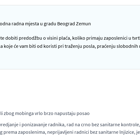
bodna radna mjesta u gradu Beograd Zemun
te dobiti predodžbu o visini plaća, koliko primaju zaposlenici u tvr
oje će vam biti od koristi pri traženju posla, praćenju slobodnih 
 ali zbog mobinga vrlo brzo napustaju posao
janje i ponizavanje radnika, rad na crno bez sanitarne kontrole, ne
rema zaposlenima, neprijavljeni radnici bez sanitarne lnjizice, je