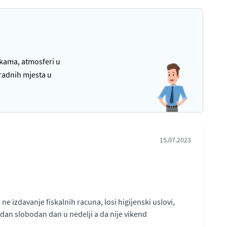
tkama, atmosferi u
radnih mjesta u
15.07.2023
 izdavanje fiskalnih racuna, losi higijenski uslovi,
dan slobodan dan u nedelji a da nije vikend