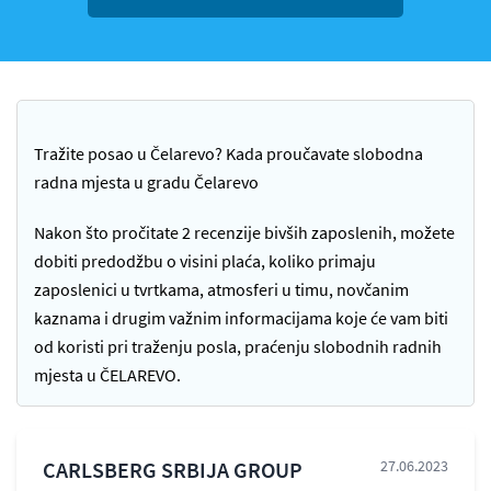
Tražite posao u Čelarevo? Kada proučavate slobodna
radna mjesta u gradu Čelarevo
Nakon što pročitate 2 recenzije bivših zaposlenih, možete
dobiti predodžbu o visini plaća, koliko primaju
zaposlenici u tvrtkama, atmosferi u timu, novčanim
kaznama i drugim važnim informacijama koje će vam biti
od koristi pri traženju posla, praćenju slobodnih radnih
mjesta u ČELAREVO.
CARLSBERG SRBIJA GROUP
27.06.2023