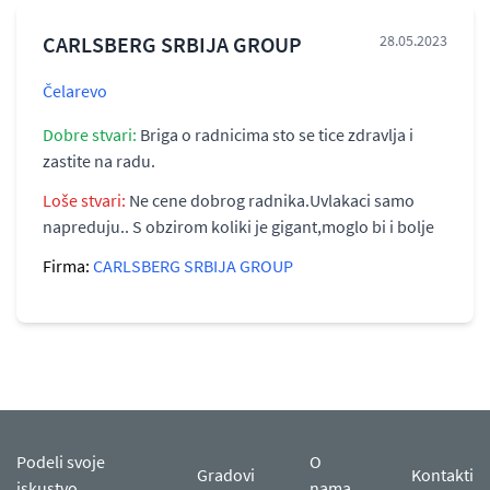
CARLSBERG SRBIJA GROUP
28.05.2023
Čelarevo
Dobre stvari:
Briga o radnicima sto se tice zdravlja i
zastite na radu.
Loše stvari:
Ne cene dobrog radnika.Uvlakaci samo
napreduju.. S obzirom koliki je gigant,moglo bi i bolje
Firma:
CARLSBERG SRBIJA GROUP
Podeli svoje
O
Gradovi
Kontakti
iskustvo
nama