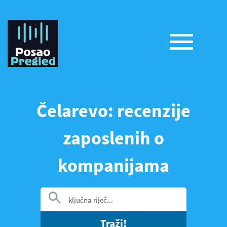
Čelarevo: recenzije
zaposlenih o
kompanijama
Traži!