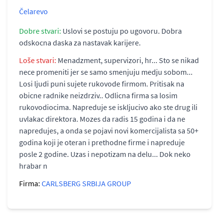
Čelarevo
Dobre stvari:
Uslovi se postuju po ugovoru. Dobra
odskocna daska za nastavak karijere.
Loše stvari:
Menadzment, supervizori, hr... Sto se nikad
nece promeniti jer se samo smenjuju medju sobom...
Losi ljudi puni sujete rukovode firmom. Pritisak na
obicne radnike neizdrziv.. Odlicna firma sa losim
rukovodiocima. Napreduje se iskljucivo ako ste drug ili
uvlakac direktora. Mozes da radis 15 godina i da ne
napredujes, a onda se pojavi novi komercijalista sa 50+
godina koji je oteran i prethodne firme i napreduje
posle 2 godine. Uzas i nepotizam na delu... Dok neko
hrabar n
Firma:
CARLSBERG SRBIJA GROUP