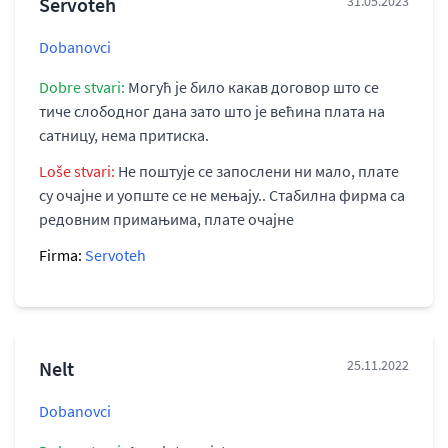
Servoteh
31.05.2023
Dobanovci
Dobre stvari:
Могућ је било какав договор што се
тиче слободног дана зато што је већина плата на
сатницу, нема притиска.
Loše stvari:
Не поштује се запослени ни мало, плате
су очајне и уопште се не мењају.. Стабилна фирма са
редовним примањима, плате очајне
Firma:
Servoteh
Nelt
25.11.2022
Dobanovci