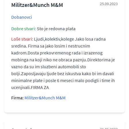
Militzer&Munch M&M
25.09.2023
Dobanovci
Dobre stvari:
Sto je redovna plata
Loše stvari:
Ljudi,kolektiv,kolege Jako losa radna
sredina. Firma sa jako losim i nestrucnim
kadrom.Dosta prekovremenog rada i izrazenog
mobinga na koji niko ne obraca paznju.Direktorima je
vazno da su im sluzbeni automobili sto
bolji.Zaposljavaju ljude bez iskustva kako bi im davali
minimalne plate i posle 6 meseci malo podigli i time ih
ucenjivali.FIRMA ZA
Firma:
Militzer&Munch M&M