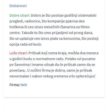
Dobanovci
Dobre stvari:
Dobro je što postoje godišnji sistematski
pregledi, radionice, što kompanije ppkriva deo
troškova ili ceo iznos mesečnih članarina za fitnes
centre. Takođe to što smo prijavljeni od prvog dana,
što se uplaćuje ceo iznos plate sa bonusima, što postoji
opcija rada od kuće.
Loše stvari:
Pritisak koji nema kraja, možda dva meseca
u godini budu u normalnom radu. Polako svi pucamo
po šavovima i imamo utisak da će pritisak samo da se
povećava.. U suštini firma je dobra, samo je pritisak
nenormalan i nakon nekog vremena vrlo opterećujuć
Firma:
Nelt