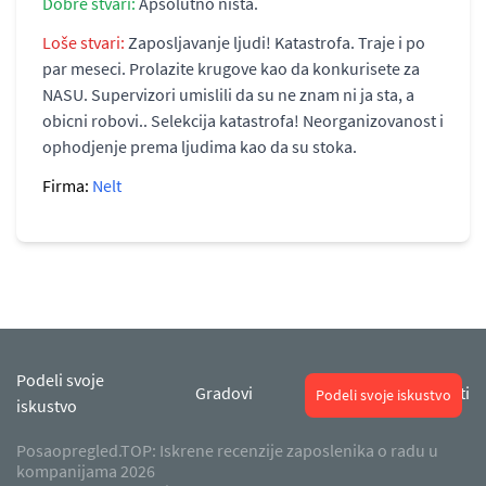
Dobre stvari:
Apsolutno nista.
Loše stvari:
Zaposljavanje ljudi! Katastrofa. Traje i po
par meseci. Prolazite krugove kao da konkurisete za
NASU. Supervizori umislili da su ne znam ni ja sta, a
obicni robovi.. Selekcija katastrofa! Neorganizovanost i
ophodjenje prema ljudima kao da su stoka.
Firma:
Nelt
Podeli svoje
O
Gradovi
Kontakti
Podeli svoje iskustvo
iskustvo
nama
Posaopregled.TOP: Iskrene recenzije zaposlenika o radu u
kompanijama 2026