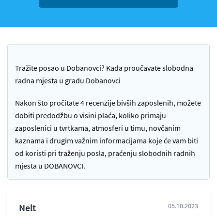
Tražite posao u Dobanovci? Kada proučavate slobodna
radna mjesta u gradu Dobanovci
Nakon što pročitate 4 recenzije bivših zaposlenih, možete
dobiti predodžbu o visini plaća, koliko primaju
zaposlenici u tvrtkama, atmosferi u timu, novčanim
kaznama i drugim važnim informacijama koje će vam biti
od koristi pri traženju posla, praćenju slobodnih radnih
mjesta u DOBANOVCI.
Nelt
05.10.2023