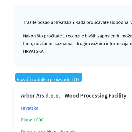
Tražite posao u Hrvatska ? Kada proučavate slobodna 
Nakon što pročitate 1 recenzije bivših zaposlenih, može
timu, novčanim kaznama i drugim važnim informacijama k
HRVATSKA .
Vozač i radnik u proizvodnji (1)
Arbor-Ars d.o.o. - Wood Processing Facility
Hrvatska
Plata: 1 000
Dobre stvari:
Nema ih uopće.