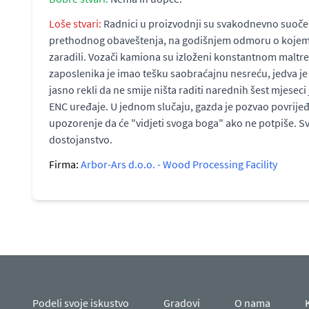
Loše stvari:
Radnici u proizvodnji su svakodnevno suočen
prethodnog obaveštenja, na godišnjem odmoru o kojem nisu n
zaradili. Vozači kamiona su izloženi konstantnom maltre
zaposlenika je imao tešku saobraćajnu nesreću, jedva je p
jasno rekli da ne smije ništa raditi narednih šest mjeseci
ENC uređaje. U jednom slučaju, gazda je pozvao povrijeđe
upozorenje da će "vidjeti svoga boga" ako ne potpiše. Sv
dostojanstvo.
Firma:
Arbor-Ars d.o.o. - Wood Processing Facility
Podeli svoje iskustvo
Gradovi
O nama