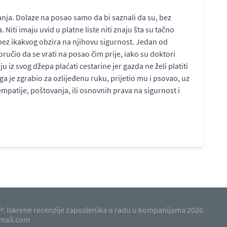
ja. Dolaze na posao samo da bi saznali da su, bez
iti imaju uvid u platne liste niti znaju šta su tačno
bez ikakvog obzira na njihovu sigurnost. Jedan od
oručio da se vrati na posao čim prije, iako su doktori
 iz svog džepa plaćati cestarine jer gazda ne želi platiti
a je zgrabio za ozlijeđenu ruku, prijetio mu i psovao, uz
mpatije, poštovanja, ili osnovnih prava na sigurnost i
: Iskrene recenzije zaposlenika o radu u kompanijama 2026
mail.com