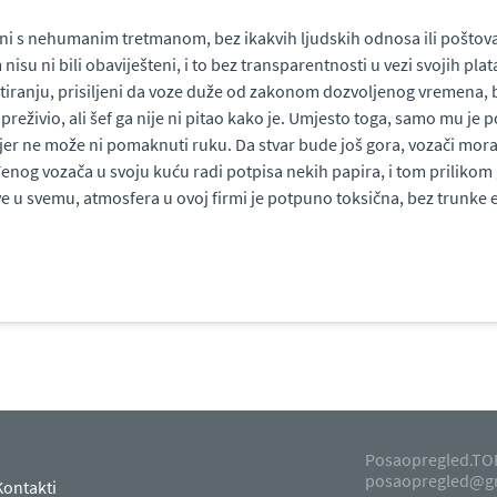
i s nehumanim tretmanom, bez ikakvih ljudskih odnosa ili poštovan
i bili obaviješteni, i to bez transparentnosti u vezi svojih plata. N
tiranju, prisiljeni da voze duže od zakonom dozvoljenog vremena, 
reživio, ali šef ga nije ni pitao kako je. Umjesto toga, samo mu je p
 jer ne može ni pomaknuti ruku. Da stvar bude još gora, vozači moraju
nog vozača u svoju kuću radi potpisa nekih papira, i tom prilikom g
e u svemu, atmosfera u ovoj firmi je potpuno toksična, bez trunke e
Posaopregled.TOP
posaopregled@g
Kontakti