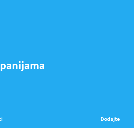
ompanijama
ci
Dodajte