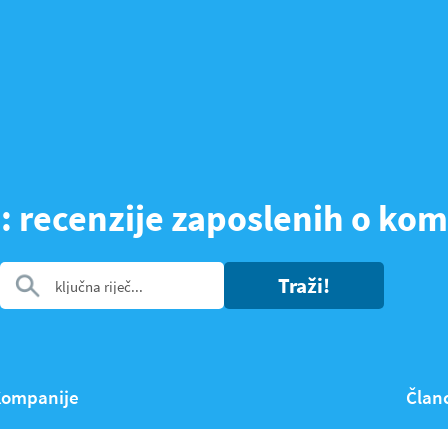
: recenzije zaposlenih o k
Traži!
ompanije
Član