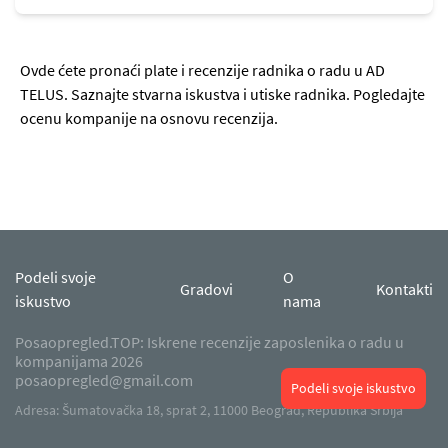
Ovde ćete pronaći plate i recenzije radnika o radu u AD
TELUS. Saznajte stvarna iskustva i utiske radnika. Pogledajte
ocenu kompanije na osnovu recenzija.
Podeli svoje
O
Gradovi
Kontakti
iskustvo
nama
Posaopregled.TOP: Iskrene recenzije zaposlenika o radu u
kompanijama 2026
posaopregled@gmail.com
Podeli svoje iskustvo
Adresa: Šumatovačka 18, sprat 2, 11000 Beograd, Republika Srbija