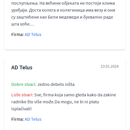
послупљења. На већини објеката не постоји клима
уређаји. Доста колега и колегиница има везу и они
су заштићени као Бели медеведи и буквално раде
шта хоће…
Firma:
AD Telus
AD Telus
23.01.2024
Dobre stvari:
Jedno debelo ništa
Loše stvari:
Sve, firma koja samo gleda kako da zakine
radnike što više može.Da mogu, ne bi ni platu
isplaćivali!
Firma:
AD Telus