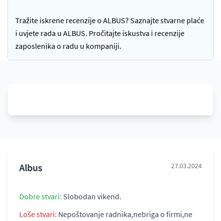
Tražite iskrene recenzije o ALBUS? Saznajte stvarne plaće
i uvjete rada u ALBUS. Pročitajte iskustva i recenzije
zaposlenika o radu u kompaniji.
Albus
27.03.2024
Dobre stvari:
Slobodan vikend.
Loše stvari:
Nepoštovanje radnika,nebriga o firmi,ne