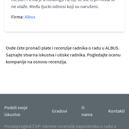
ne ulaže. Među ljucki odnosi koji su narušeni.
Firma:
Albus
Ovde ćete pronaći plate i recenzije radnika o radu u ALBUS.
Saznajte stvarna iskustva i utiske radnika. Pogledajte ocenu
kompanije na osnovu recenzija.
Podeli svoje
O
Gradovi
Kontakti
iskustvo
nama
Posaopregled.TOP: Iskrene recenzije zaposlenika o radu u