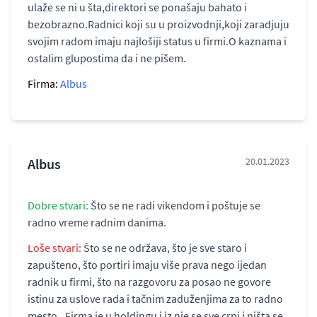
ulaže se ni u šta,direktori se ponašaju bahato i
bezobrazno.Radnici koji su u proizvodnji,koji zaradjuju
svojim radom imaju najlošiji status u firmi.O kaznama i
ostalim glupostima da i ne pišem.
Firma:
Albus
Albus
20.01.2023
Dobre stvari:
Što se ne radi vikendom i poštuje se
radno vreme radnim danima.
Loše stvari:
Što se ne održava, što je sve staro i
zapušteno, što portiri imaju više prava nego ijedan
radnik u firmi, što na razgovoru za posao ne govore
istinu za uslove rada i tačnim zaduženjima za to radno
mesto.. Firma je u holdingu i iz nje se sve crpi i ništa se