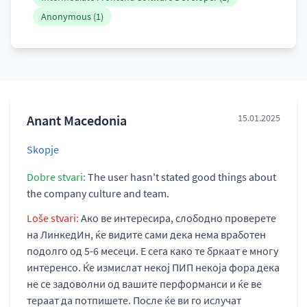
Anonymous (1)
Anant Macedonia
15.01.2025
Skopje
Dobre stvari:
The user hasn't stated good things about
the company culture and team.
Loše stvari:
Ако ве интересира, слободно проверете
на ЛинкедИн, ќе видите сами дека нема вработен
подолго од 5-6 месеци. Е сега како те бркаат е многу
интеренсо. Ќе измислат некој ПИП некоја фора дека
не се задоволни од вашите перформанси и ќе ве
тераат да потпишете. После ќе ви го ислучат