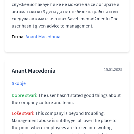
службениот акаунт и ќе не можете да се логирате и
автоматски ко 3 дена да не сте биле на работа и ви
следува автоматски отказ.Saveti menadžmentu The
user hasn't given advice to management.
Firma:
Anant Macedonia
Anant Macedonia
15.01.2025
Skopje
Dobre stvari:
The user hasn't stated good things about
the company culture and team.
Loše stvari:
This company is beyond troubling.
Management abuse is subtle, yet all over the place to
the point where employees are forced into writing