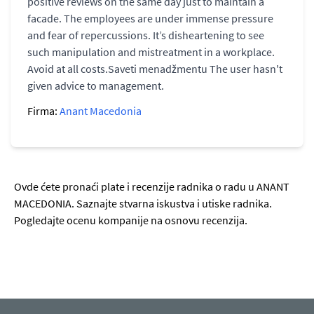
positive reviews on the same day just to maintain a
facade. The employees are under immense pressure
and fear of repercussions. It’s disheartening to see
such manipulation and mistreatment in a workplace.
Avoid at all costs.Saveti menadžmentu The user hasn't
given advice to management.
Firma:
Anant Macedonia
Ovde ćete pronaći plate i recenzije radnika o radu u ANANT
MACEDONIA. Saznajte stvarna iskustva i utiske radnika.
Pogledajte ocenu kompanije na osnovu recenzija.