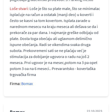
Loše stvari:
Loše je što su plate male, što se minimalac
isplaćuje na račun a ostatak (manji deo) u koverti i
često se kasni sa tom kovertom. Isplata zarade u
narednom mesecu na kraju meseca ali dešava se da i
prekorače za par dana. I najmanje greške odbijaju od
plate. Dosta toga obećaju ali uglavnom delimično
ispune obećanja. Radi se vikendima svaka druga
subota. Prekovremeni sati se ne plaćaju već je
stimulacija za dobijanje ugovora o radu na još 2
meseca. Prvi ugovor je na mesec,potom na 3 pa opet
potom 3 oa na 6 meseci.. Prevarantsko - kovertaška
trgovačka firma
Firma:
Bomax
Bomax
22.10.2023