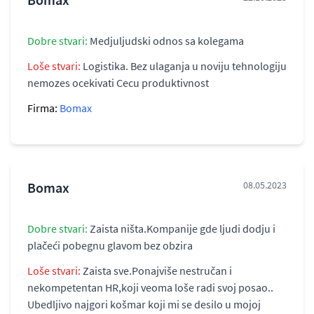
Dobre stvari:
Medjuljudski odnos sa kolegama
Loše stvari:
Logistika. Bez ulaganja u noviju tehnologiju
nemozes ocekivati Cecu produktivnost
Firma:
Bomax
Bomax
08.05.2023
Dobre stvari:
Zaista ništa.Kompanije gde ljudi dodju i
plačeći pobegnu glavom bez obzira
Loše stvari:
Zaista sve.Ponajviše nestručan i
nekompetentan HR,koji veoma loše radi svoj posao..
Ubedljivo najgori košmar koji mi se desilo u mojoj