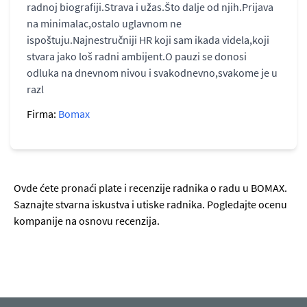
radnoj biografiji.Strava i užas.Što dalje od njih.Prijava
na minimalac,ostalo uglavnom ne
ispoštuju.Najnestručniji HR koji sam ikada videla,koji
stvara jako loš radni ambijent.O pauzi se donosi
odluka na dnevnom nivou i svakodnevno,svakome je u
razl
Firma:
Bomax
Ovde ćete pronaći plate i recenzije radnika o radu u BOMAX.
Saznajte stvarna iskustva i utiske radnika. Pogledajte ocenu
kompanije na osnovu recenzija.