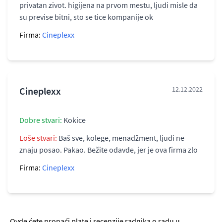
privatan zivot. higijena na prvom mestu, ljudi misle da
su previse bitni, sto se tice kompanije ok
Firma:
Cineplexx
Cineplexx
12.12.2022
Dobre stvari:
Kokice
Loše stvari:
Baš sve, kolege, menadžment, ljudi ne
znaju posao. Pakao. Bežite odavde, jer je ova firma zlo
Firma:
Cineplexx
Ovde ćete pronaći plate i recenzije radnika o radu u