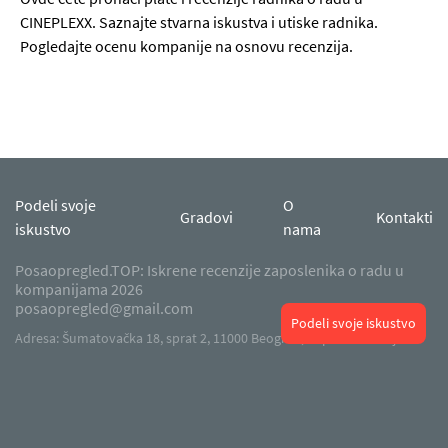
CINEPLEXX. Saznajte stvarna iskustva i utiske radnika.
Pogledajte ocenu kompanije na osnovu recenzija.
Podeli svoje
O
Gradovi
Kontakti
iskustvo
nama
Posaopregled.TOP: Iskrene recenzije zaposlenika o radu u
kompanijama 2026
posaopregled@gmail.com
Podeli svoje iskustvo
Adresa: Šumatovačka 18, sprat 2, 11000 Beograd, Republika Srbija