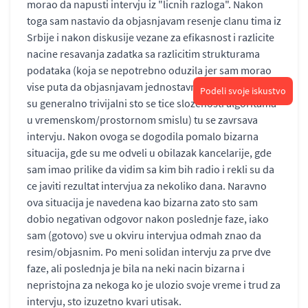
morao da napusti intervju iz "licnih razloga". Nakon
toga sam nastavio da objasnjavam resenje clanu tima iz
Srbije i nakon diskusije vezane za efikasnost i razlicite
nacine resavanja zadatka sa razlicitim strukturama
podataka (koja se nepotrebno oduzila jer sam morao
vise puta da objasnjavam jednostavne koncepte, koji
Podeli svoje iskustvo
su generalno trivijalni sto se tice slozenosti algoritama
u vremenskom/prostornom smislu) tu se zavrsava
intervju. Nakon ovoga se dogodila pomalo bizarna
situacija, gde su me odveli u obilazak kancelarije, gde
sam imao prilike da vidim sa kim bih radio i rekli su da
ce javiti rezultat intervjua za nekoliko dana. Naravno
ova situacija je navedena kao bizarna zato sto sam
dobio negativan odgovor nakon poslednje faze, iako
sam (gotovo) sve u okviru intervjua odmah znao da
resim/objasnim. Po meni solidan intervju za prve dve
faze, ali poslednja je bila na neki nacin bizarna i
nepristojna za nekoga ko je ulozio svoje vreme i trud za
intervju, sto izuzetno kvari utisak.