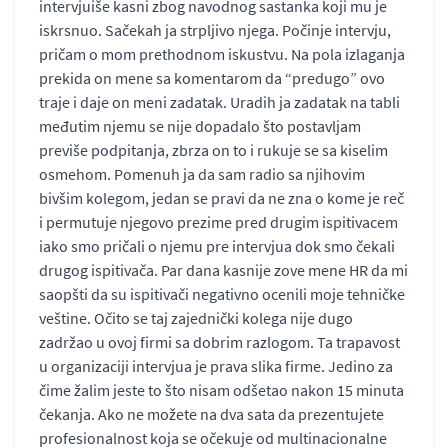
intervjuiše kasni zbog navodnog sastanka koji mu je
iskrsnuo. Sačekah ja strpljivo njega. Počinje intervju,
pričam o mom prethodnom iskustvu. Na pola izlaganja
prekida on mene sa komentarom da “predugo” ovo
traje i daje on meni zadatak. Uradih ja zadatak na tabli
međutim njemu se nije dopadalo što postavljam
previše podpitanja, zbrza on to i rukuje se sa kiselim
osmehom. Pomenuh ja da sam radio sa njihovim
bivšim kolegom, jedan se pravi da ne zna o kome je reč
i permutuje njegovo prezime pred drugim ispitivacem
iako smo pričali o njemu pre intervjua dok smo čekali
drugog ispitivača. Par dana kasnije zove mene HR da mi
saopšti da su ispitivači negativno ocenili moje tehničke
veštine. Očito se taj zajednički kolega nije dugo
zadržao u ovoj firmi sa dobrim razlogom. Ta trapavost
u organizaciji intervjua je prava slika firme. Jedino za
čime žalim jeste to što nisam odšetao nakon 15 minuta
čekanja. Ako ne možete na dva sata da prezentujete
profesionalnost koja se očekuje od multinacionalne