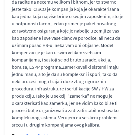
da radite na necemu velikom i bitnom, jer to stvarno
jeste tako. CISCO je kompanija koja je okarakterisana
kao jedna koja najvise brine o svojim zaposlenim, sto je
u potpunosti tacno, jedan primer je paket privatnog
zdravstveno osiguranja koje je nabolje u zemlji za vas
kao zaposlene i sve vase clanove porodice, ali necu da
uzimam posao HR-u, neka vam oni objasne. Model
kompenzacije je kao u svim velikim svetskim
kompanijama, i sastoji se od bruto zarade, akcija,
bonusa, ESPP programa.ZamerkeVeliki sistemi imaju
jednu manu, a to je da su kompleksni i spori, tako da
neki procesi mogu trajati duze zbog rigoroznih
procedura, infrastrukture i sertifikacije SW / HW za
produkciju. Iako je u sekciji "zamerka" ne mogu je
okarakterisati kao zamerku, jer ne vidim kako bi se ti
procesi bolje organizovali a zadrzati stabilnost ovako
kompleksnog sistema. Verujem da se slicni problemi
srecu i u drugim kompanijama ovog kalibra.