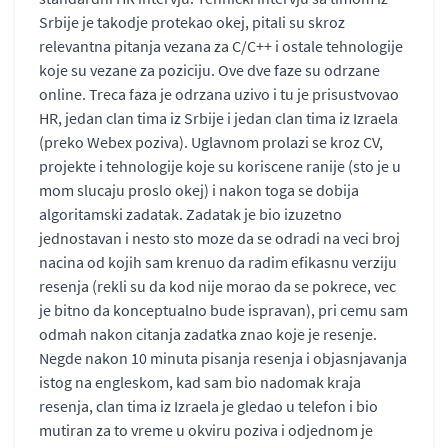
Srbije je takodje protekao okej, pitali su skroz
relevantna pitanja vezana za C/C++ i ostale tehnologije
koje su vezane za poziciju. Ove dve faze su odrzane
online. Treca faza je odrzana uzivo i tu je prisustvovao
HR, jedan clan tima iz Srbije i jedan clan tima iz Izraela
(preko Webex poziva). Uglavnom prolazi se kroz CV,
projekte i tehnologije koje su koriscene ranije (sto je u
mom slucaju proslo okej) i nakon toga se dobija
algoritamski zadatak. Zadatak je bio izuzetno
jednostavan i nesto sto moze da se odradi na veci broj
nacina od kojih sam krenuo da radim efikasnu verziju
resenja (rekli su da kod nije morao da se pokrece, vec
je bitno da konceptualno bude ispravan), pri cemu sam
odmah nakon citanja zadatka znao koje je resenje.
Negde nakon 10 minuta pisanja resenja i objasnjavanja
istog na engleskom, kad sam bio nadomak kraja
resenja, clan tima iz Izraela je gledao u telefon i bio
mutiran za to vreme u okviru poziva i odjednom je