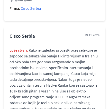
Firma:
Cisco Serbia
Cisco Serbia
19.11.2024
Loše stvari:
Kako je izgledao procesProces selekcije je
zapoceo sa zakazanim onlajn HR intervjuom u trajanju
od oko pola sata gde smo razgovarale o mojim
prethodnim iskustvima, specificnim interesovanja i
ocekivanjima kao i o samoj kompaniji Cisco koja mi je
tada detaljnije predstavljena. Nakon toga je sledeo
poziv za onlajn test na HackerRanku koji se sastojao iz
10ak kracih pitanja vezanih najvise za objektno
orijentisano programiranje u C++ i 2 algoritamska
zadatka od kojih je tezi bio neki oblik dinamickog
programiranja. Nakon onlajn testa je sledeo poziv za