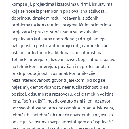
kompaniji, projektima i izazovima u firmi, iskustvima
koja se nose iz prethodnih poslova, snalažljivosti,
doprinosu timskom radu i rešavanju složenih
problema na konkretnim i pragmatičnim primerima
projekata iz prakse, suočavanju sa pozitivnim i
negativnim kritikama nadređenog i drugih kolega,
ozbiljnosti u poslu, autonomiji i odgovornosti, kao i
ostalim potrebnim kvalitetima i sposobnostima.
Tehnički intervju realizovan uživo. Neprijatno iskustvo
na tehničkom intervjuu: površan i neprofesionalan
pristup, odbojnost, izostanak komunikacije,
nezainteresovanost, govor dijalektom (od kog se
naježim), demotivisanost, neentuzijastičnost, bledi
pogledi, odsutnost u razgovoru, deficit mekih veština
(eng. "soft skills"), neadekvatno osmišljen razgovor
bez sveobuhvatne procene osobina, znanja, iskustva,
tehničkih i netehničkih umeća navedenih u oglasu za
poziciju. Na osnovu svega konstatujem da "ispitivači"
nisu kompetentni da vode bilo kakav svrsishodan