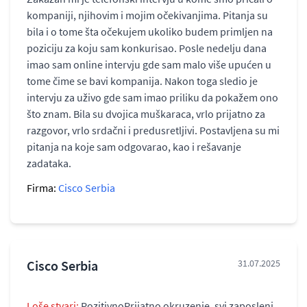
kompaniji, njihovim i mojim očekivanjima. Pitanja su
bila i o tome šta očekujem ukoliko budem primljen na
poziciju za koju sam konkurisao. Posle nedelju dana
imao sam online intervju gde sam malo više upućen u
tome čime se bavi kompanija. Nakon toga sledio je
intervju za uživo gde sam imao priliku da pokažem ono
što znam. Bila su dvojica muškaraca, vrlo prijatno za
razgovor, vrlo srdačni i predusretljivi. Postavljena su mi
pitanja na koje sam odgovarao, kao i rešavanje
zadataka.
Firma:
Cisco Serbia
Cisco Serbia
31.07.2025
Loše stvari:
PozitivnoPrijatno okruzenje, svi zaposleni