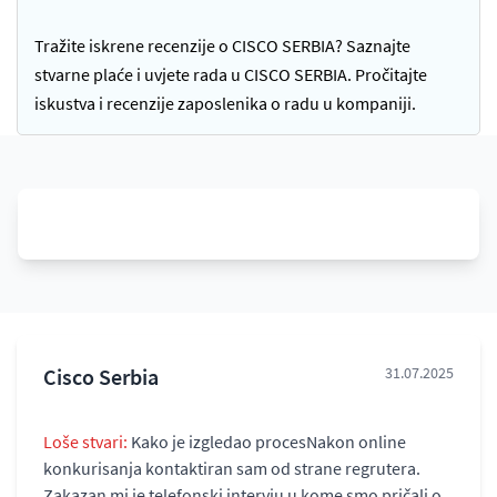
Tražite iskrene recenzije o CISCO SERBIA? Saznajte
stvarne plaće i uvjete rada u CISCO SERBIA. Pročitajte
iskustva i recenzije zaposlenika o radu u kompaniji.
Cisco Serbia
31.07.2025
Loše stvari:
Kako je izgledao procesNakon online
konkurisanja kontaktiran sam od strane regrutera.
Zakazan mi je telefonski intervju u kome smo pričali o