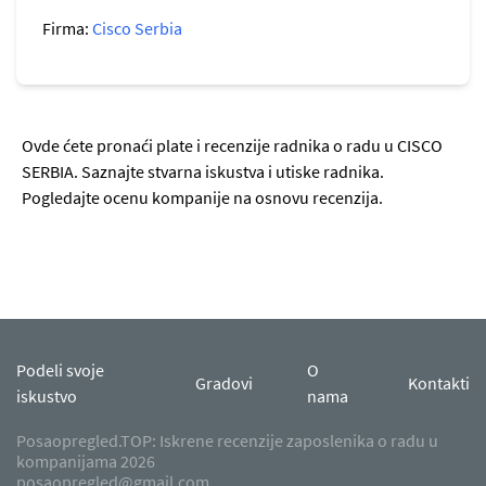
Firma:
Cisco Serbia
Ovde ćete pronaći plate i recenzije radnika o radu u CISCO
SERBIA. Saznajte stvarna iskustva i utiske radnika.
Pogledajte ocenu kompanije na osnovu recenzija.
Podeli svoje
O
Gradovi
Kontakti
iskustvo
nama
Posaopregled.TOP: Iskrene recenzije zaposlenika o radu u
kompanijama 2026
posaopregled@gmail.com