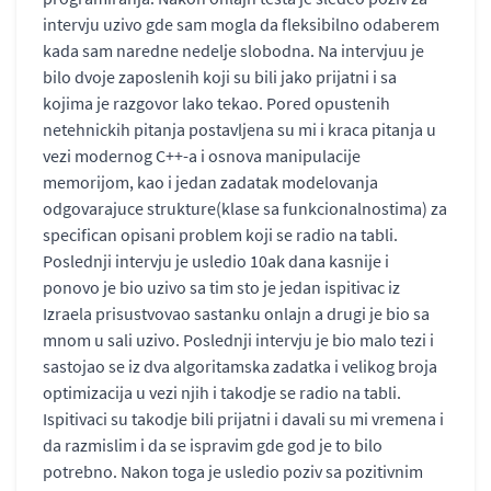
intervju uzivo gde sam mogla da fleksibilno odaberem
kada sam naredne nedelje slobodna. Na intervjuu je
bilo dvoje zaposlenih koji su bili jako prijatni i sa
kojima je razgovor lako tekao. Pored opustenih
netehnickih pitanja postavljena su mi i kraca pitanja u
vezi modernog C++-a i osnova manipulacije
memorijom, kao i jedan zadatak modelovanja
odgovarajuce strukture(klase sa funkcionalnostima) za
specifican opisani problem koji se radio na tabli.
Poslednji intervju je usledio 10ak dana kasnije i
ponovo je bio uzivo sa tim sto je jedan ispitivac iz
Izraela prisustvovao sastanku onlajn a drugi je bio sa
mnom u sali uzivo. Poslednji intervju je bio malo tezi i
sastojao se iz dva algoritamska zadatka i velikog broja
optimizacija u vezi njih i takodje se radio na tabli.
Ispitivaci su takodje bili prijatni i davali su mi vremena i
da razmislim i da se ispravim gde god je to bilo
potrebno. Nakon toga je usledio poziv sa pozitivnim