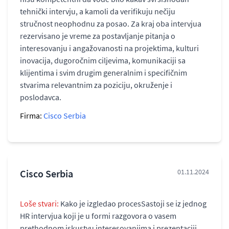
tehnički intervju, a kamoli da verifikuju nečiju
stručnost neophodnu za posao. Za kraj oba intervjua
rezervisano je vreme za postavljanje pitanja o
interesovanju i angažovanosti na projektima, kulturi
inovacija, dugoročnim ciljevima, komunikaciji sa
klijentima i svim drugim generalnim i specifičnim
stvarima relevantnim za poziciju, okruženje i
poslodavca.
Firma:
Cisco Serbia
Cisco Serbia
01.11.2024
Loše stvari:
Kako je izgledao procesSastoji se iz jednog
HR intervjua koji je u formi razgovora o vasem
prethodnom iskustvu interesovanjima i prezentaciji