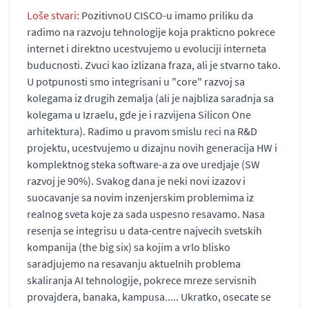
Loše stvari:
PozitivnoU CISCO-u imamo priliku da
radimo na razvoju tehnologije koja prakticno pokrece
internet i direktno ucestvujemo u evoluciji interneta
buducnosti. Zvuci kao izlizana fraza, ali je stvarno tako.
U potpunosti smo integrisani u "core" razvoj sa
kolegama iz drugih zemalja (ali je najbliza saradnja sa
kolegama u Izraelu, gde je i razvijena Silicon One
arhitektura). Radimo u pravom smislu reci na R&D
projektu, ucestvujemo u dizajnu novih generacija HW i
komplektnog steka software-a za ove uredjaje (SW
razvoj je 90%). Svakog dana je neki novi izazov i
suocavanje sa novim inzenjerskim problemima iz
realnog sveta koje za sada uspesno resavamo. Nasa
resenja se integrisu u data-centre najvecih svetskih
kompanija (the big six) sa kojim a vrlo blisko
saradjujemo na resavanju aktuelnih problema
skaliranja AI tehnologije, pokrece mreze servisnih
provajdera, banaka, kampusa..... Ukratko, osecate se