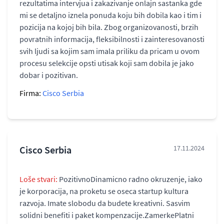
rezultatima intervjua i zakazivanje onlajn sastanka gde
mi se detaljno iznela ponuda koju bih dobila kao i tim i
pozicija na kojoj bih bila. Zbog organizovanosti, brzih
povratnih informacija, fleksibilnosti i zainteresovanosti
svih ljudi sa kojim sam imala priliku da pricam u ovom
procesu selekcije opsti utisak koji sam dobila je jako
dobar i pozitivan.
Firma:
Cisco Serbia
Cisco Serbia
17.11.2024
Loše stvari:
PozitivnoDinamicno radno okruzenje, iako
je korporacija, na proketu se oseca startup kultura
razvoja. Imate slobodu da budete kreativni. Sasvim
solidni benefiti i paket kompenzacije.ZamerkePlatni