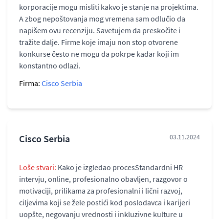
korporacije mogu misliti kakvo je stanje na projektima.
A zbog nepoštovanja mog vremena sam odlučio da
napišem ovu recenziju. Savetujem da preskočite i
tražite dalje. Firme koje imaju non stop otvorene
konkurse često ne mogu da pokrpe kadar koji im
konstantno odlazi.
Firma:
Cisco Serbia
Cisco Serbia
03.11.2024
Loše stvari:
Kako je izgledao procesStandardni HR
intervju, online, profesionalno obavljen, razgovor o
motivaciji, prilikama za profesionalni i lični razvoj,
ciljevima koji se žele postići kod poslodavca i karijeri
uopšte, negovanju vrednosti i inkluzivne kulture u