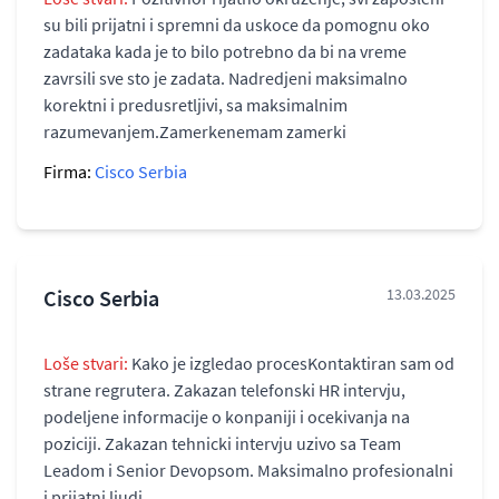
su bili prijatni i spremni da uskoce da pomognu oko
zadataka kada je to bilo potrebno da bi na vreme
zavrsili sve sto je zadata. Nadredjeni maksimalno
korektni i predusretljivi, sa maksimalnim
razumevanjem.Zamerkenemam zamerki
Firma:
Cisco Serbia
Cisco Serbia
13.03.2025
Loše stvari:
Kako je izgledao procesKontaktiran sam od
strane regrutera. Zakazan telefonski HR intervju,
podeljene informacije o konpaniji i ocekivanja na
poziciji. Zakazan tehnicki intervju uzivo sa Team
Leadom i Senior Devopsom. Maksimalno profesionalni
i prijatni ljudi.