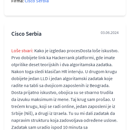
Firma:
Cisco Serbia
Cisco Serbia
03.06.2024
Loše stvari:
Kako je izgledao procesDosta loše iskustvo.
Prvo dobijete link ka Hackerrank platformi, gde imate
otprilike deset teorijskih i dva algoritamska zadatka.
Nakon toga sledi klasičan HR intervju. U drugom krugu
dobijete jedan LLD i jedan algoritamski zadatak koje
radite na tabli sa dvojicom zaposlenih iz Beograda.
Dosta prijatno iskustvo, obojica su se stvarno trudila
da izvuku maksimum iz mene. Taj krug sam prošao. U
trećem krugu, koji se radi online, jedan zaposleni je iz
Srbije (Niš), a drugi iz Izraela. Tu su mi dali zadatak da
napravim strukturu koja zadovoljava određene uslove.
Zadatak sam uradio ispod 10 minuta sa