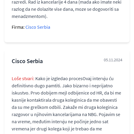
razredi. Rad iz kancelarije 4 dana (mada ako imate neki
razlog da ne dolazite vise dana, moze se dogovoriti sa
menadzmentom).
Firma:
Cisco Serbia
Cisco Serbia
05.11.2024
Loše stvari:
Kako je izgledao procesOvaj intervju ću
definitivno dugo pamtiti. Jako bizarno i neprijatno
iskustvo. Prvo dobijem mejl odbijenice od HR, da bi me
kasnije kontaktirala druga koleginica da me obavesti
da su me greškom odbili. Zakaže mi druga koleginica
razgovor u njihovim kancelarijama na NBG. Pojavim se
na vreme, međutim intervju ne počinje jedno sat
vremena jer drugi kolega koji je trebao da me