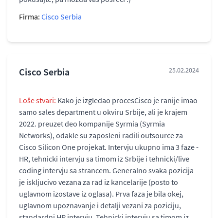
Firma:
Cisco Serbia
Cisco Serbia
25.02.2024
Loše stvari:
Kako je izgledao procesCisco je ranije imao
samo sales department u okviru Srbije, ali je krajem
2022. preuzet deo kompanije Syrmia (Syrmia
Networks), odakle su zaposleni radili outsource za
Cisco Silicon One projekat. Intervju ukupno ima 3 faze -
HR, tehnicki intervju sa timom iz Srbije i tehnicki/live
coding intervju sa strancem. Generalno svaka pozicija
je iskljucivo vezana za rad iz kancelarije (posto to
uglavnom izostave iz oglasa). Prva faza je bila okej,
uglavnom upoznavanje i detalji vezani za poziciju,
standardni HR intervju. Tehnicki intervju sa timom iz