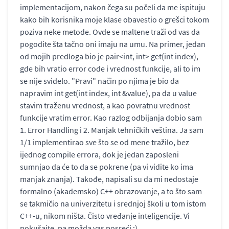
implementacijom, nakon čega su počeli da me ispituju
kako bih korisnika moje klase obavestio o grešci tokom
poziva neke metode. Ovde se maltene traži od vas da
pogodite šta tačno oni imaju na umu. Na primer, jedan
od mojih predloga bio je pair<int, int> get(int index),
gde bih vratio error code i vrednost funkcije, ali to im
se nije svidelo. "Pravi" način po njima je bio da
napravim int get(int index, int &value), pa da u value
stavim traženu vrednost, a kao povratnu vrednost
funkcije vratim error. Kao razlog odbijanja dobio sam
1. Error Handling i 2. Manjak tehničkih veština. Ja sam
1/1 implementirao sve što se od mene tražilo, bez
ijednog compile errora, dok je jedan zaposleni
sumnjao da će to da se pokrene (pa vi vidite ko ima
manjak znanja). Takođe, napisali su da mi nedostaje
formalno (akademsko) C++ obrazovanje, a to što sam
se takmičio na univerzitetu i srednjoj školi u tom istom
C++-u, nikom ništa. Čisto vređanje inteligencije. Vi
pokušajte, pa možda vas posreći :)