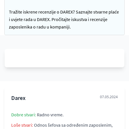
Tražite iskrene recenzije o DAREX? Saznajte stvarne plaće
i uvjete rada u DAREX. Pročitajte iskustva i recenzije
zaposlenika o radu u kompaniji.
Darex
07.05.2024
Dobre stvari:
Radno vreme.
Loše stvari:
Odnos šefova sa određenim zaposlenim,