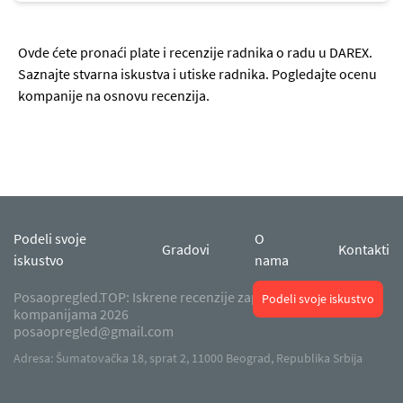
Ovde ćete pronaći plate i recenzije radnika o radu u DAREX.
Saznajte stvarna iskustva i utiske radnika. Pogledajte ocenu
kompanije na osnovu recenzija.
Podeli svoje
O
Gradovi
Kontakti
iskustvo
nama
Posaopregled.TOP: Iskrene recenzije zaposlenika o radu u
Podeli svoje iskustvo
kompanijama 2026
posaopregled@gmail.com
Adresa: Šumatovačka 18, sprat 2, 11000 Beograd, Republika Srbija