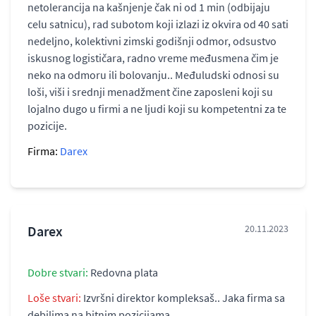
netolerancija na kašnjenje čak ni od 1 min (odbijaju
celu satnicu), rad subotom koji izlazi iz okvira od 40 sati
nedeljno, kolektivni zimski godišnji odmor, odsustvo
iskusnog logističara, radno vreme međusmena čim je
neko na odmoru ili bolovanju.. Međuludski odnosi su
loši, viši i srednji menadžment čine zaposleni koji su
lojalno dugo u firmi a ne ljudi koji su kompetentni za te
pozicije.
Firma:
Darex
Darex
20.11.2023
Dobre stvari:
Redovna plata
Loše stvari:
Izvršni direktor kompleksaš.. Jaka firma sa
debilima na bitnim pozicijama