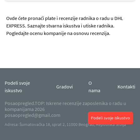
Ovde ćete pronaći plate i recenzije radnika o radu u DHL
EXPRESS. Saznajte stvarna iskustva i utiske radnika.
Pogledajte ocenu kompanije na osnovu recenzija.
Podeli svoje
O
Gradovi
Kontakti
iskustvo
nama
Posaopregled.TOP: Iskrene recenzije zaposlenika o radu u
kompanijama 2026
posaopregled@gmail.com
Podeli svoje iskustvo
Adresa: Šumatovačka 18, sprat 2, 11000 Beograd, Republika Srbija