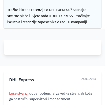
Tražite iskrene recenzije o DHL EXPRESS? Saznajte
stvarne plaće i uvjete rada u DHL EXPRESS. Pročitajte
iskustva i recenzije zaposlenika o radu u kompaniji.
DHL Express
28.03.2024
Loše stvari:
. dobar potencijal za velike stvari, ali koče
ga nestručni supervizori i menadzment