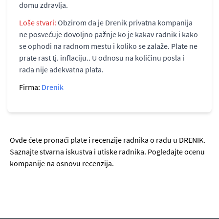
domu zdravlja.
Loše stvari:
Obzirom da je Drenik privatna kompanija
ne posvećuje dovoljno pažnje ko je kakav radnik i kako
se ophodi na radnom mestu i koliko se zalaže. Plate ne
prate rast tj. inflaciju.. U odnosu na količinu posla i
rada nije adekvatna plata.
Firma:
Drenik
Ovde ćete pronaći plate i recenzije radnika o radu u DRENIK.
Saznajte stvarna iskustva i utiske radnika. Pogledajte ocenu
kompanije na osnovu recenzija.