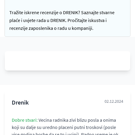
Tražite iskrene recenzije o DRENIK? Saznajte stvarne
plaće i uvjete rada u DRENIK. Pročitajte iskustva i
recenzije zaposlenika o radu u kompaniji.
Drenik
02.12.2024
Dobre stvari:
Vecina radnika zivi blizu posla a onima
koji su dalje su uredno placeni putni troskovi (posle
vise godina borbe da se to i ucini). Radno vreme je ok