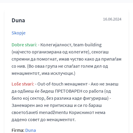
Duna
16.06.2024
Skopje
Dobre stvari:
- Колегијалност, team-building
(најчесто организирана од колегите), секогаш
спремни да помогнат, имав чуство како да припаѓам
со нив. (Во оваа група не спаѓаат голем дел од
менаџментот, има исклучоци.)
Loše stvari:
- Out-of-touch менаџмент - Ако не знаеш
да одбиеш ќе бидеш ПРЕТОВАРЕН со работа (од
било кој сектор, без разлика каде фигурираш) -
Занемарен ако не притискаш и си го бараш
своетоSaveti menadžmentu Корисникот нема
дадено совет до менаџментот.
Firma:
Duna