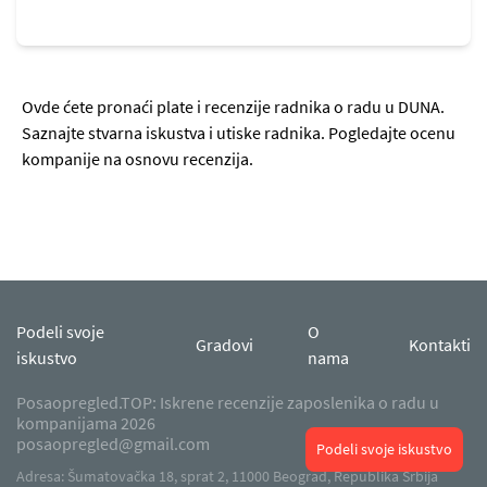
Ovde ćete pronaći plate i recenzije radnika o radu u DUNA.
Saznajte stvarna iskustva i utiske radnika. Pogledajte ocenu
kompanije na osnovu recenzija.
Podeli svoje
O
Gradovi
Kontakti
iskustvo
nama
Posaopregled.TOP: Iskrene recenzije zaposlenika o radu u
kompanijama 2026
posaopregled@gmail.com
Podeli svoje iskustvo
Adresa: Šumatovačka 18, sprat 2, 11000 Beograd, Republika Srbija